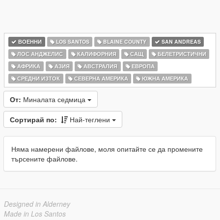
ВОЕННИ
LOS SANTOS
BLAINE COUNTY
SAN ANDREAS
ЛОС АНДЖЕЛИС
КАЛИФОРНИЯ
САЩ
БЕЛЕТРИСТИЧНИ
АФРИКА
АЗИЯ
АВСТРАЛИЯ
ЕВРОПА
СРЕДНИ ИЗТОК
СЕВЕРНА АМЕРИКА
ЮЖНА АМЕРИКА
От:
Миналата седмица
Сортирай по:
Най-теглени
Няма намерени файлове, моля опитайте се да промените
търсените файлове.
Designed in Alderney
Made in Los Santos