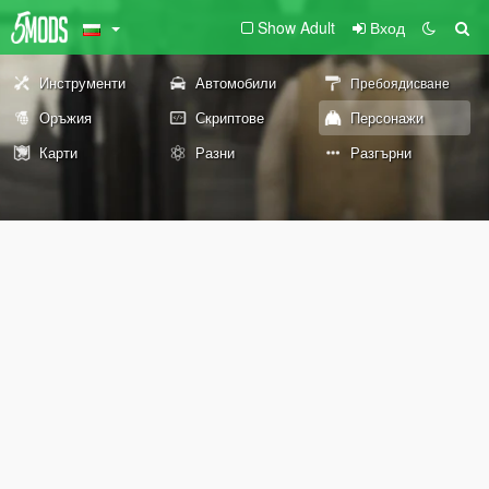
Show Adult
Вход
Инструменти
Автомобили
Пребоядисване
Оръжия
Скриптове
Персонажи
Карти
Разни
Разгърни