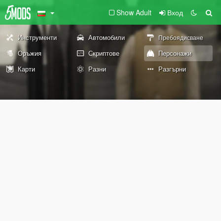
Show Adult
Вход
Инструменти
Автомобили
Пребоядисване
Оръжия
Скриптове
Персонажи
Карти
Разни
Разгърни