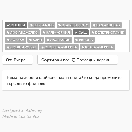
ВОЕННИ
LOS SANTOS
BLAINE COUNTY
SAN ANDREAS
ЛОС АНДЖЕЛИС
КАЛИФОРНИЯ
САЩ
БЕЛЕТРИСТИЧНИ
АФРИКА
АЗИЯ
АВСТРАЛИЯ
ЕВРОПА
СРЕДНИ ИЗТОК
СЕВЕРНА АМЕРИКА
ЮЖНА АМЕРИКА
От:
Вчера
Сортирай по:
Последни версии
Няма намерени файлове, моля опитайте се да промените
търсените файлове.
Designed in Alderney
Made in Los Santos