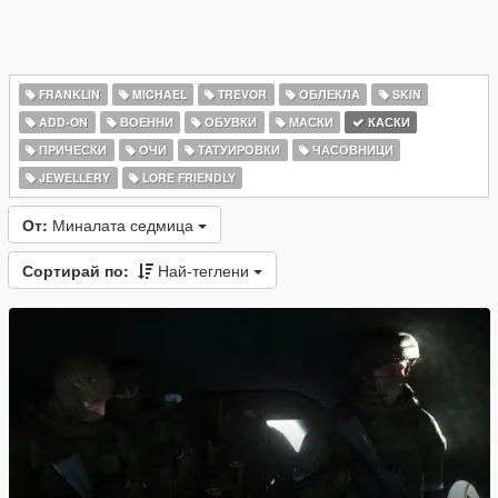
FRANKLIN
MICHAEL
TREVOR
ОБЛЕКЛА
SKIN
ADD-ON
ВОЕННИ
ОБУВКИ
МАСКИ
КАСКИ
ПРИЧЕСКИ
ОЧИ
ТАТУИРОВКИ
ЧАСОВНИЦИ
JEWELLERY
LORE FRIENDLY
От:
Миналата седмица
Сортирай по:
Най-теглени