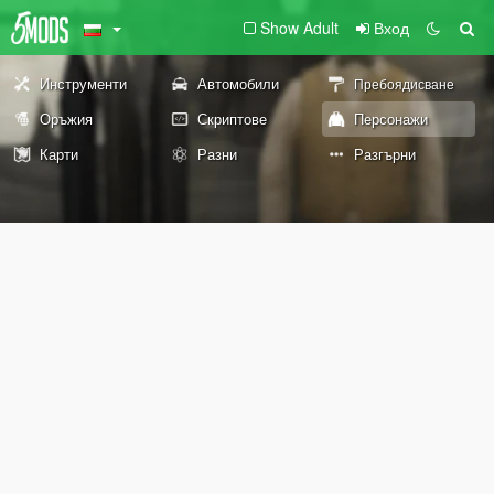
Show Adult
Вход
Инструменти
Автомобили
Пребоядисване
Оръжия
Скриптове
Персонажи
Карти
Разни
Разгърни