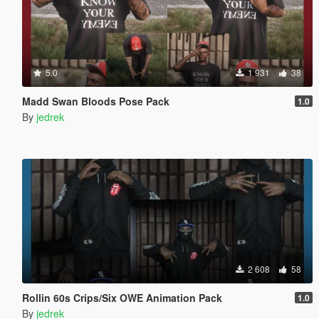
5.0
1 931
38
Madd Swan Bloods Pose Pack
1.0
By
jedrek
2 608
58
Rollin 60s Crips/Six OWE Animation Pack
1.0
By
jedrek