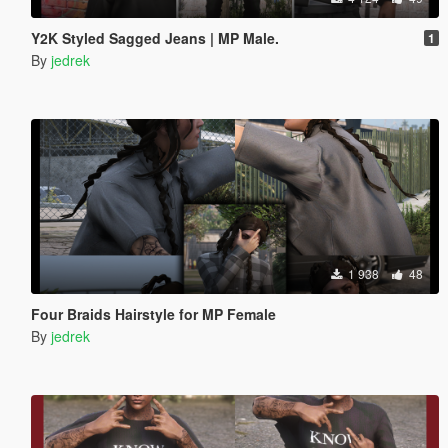
Y2K Styled Sagged Jeans | MP Male.
1
By
jedrek
1 938
48
Four Braids Hairstyle for MP Female
By
jedrek