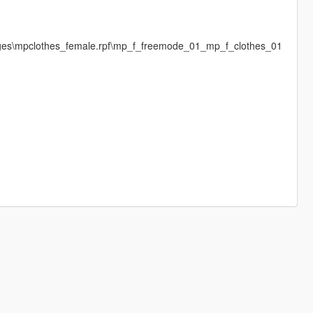
ages\mpclothes_female.rpf\mp_f_freemode_01_mp_f_clothes_01