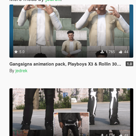
5.0
1 765
44
Gangsigns animation pack, Playboys X3 & Rollin 30s / 90s.
1.0
By
jedrek
4 124
49