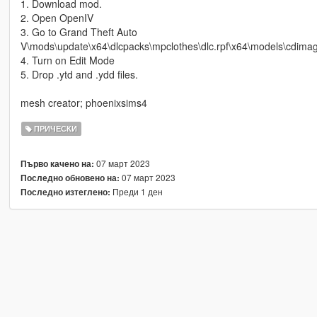
1. Download mod.
2. Open OpenIV
3. Go to Grand Theft Auto
V\mods\update\x64\dlcpacks\mpclothes\dlc.rpf\x64\models\cdim
4. Turn on Edit Mode
5. Drop .ytd and .ydd files.
mesh creator; phoenixsims4
ПРИЧЕСКИ
07 март 2023
Първо качено на:
07 март 2023
Последно обновено на:
Преди 1 ден
Последно изтеглено: