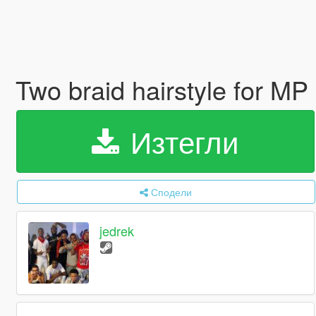
Two braid hairstyle for M
Изтегли
Сподели
jedrek