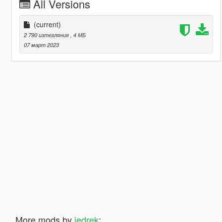
All Versions
(current)
2 790 изтегляния
, 4 МБ
07 март 2023
More mods by
jedrek
: