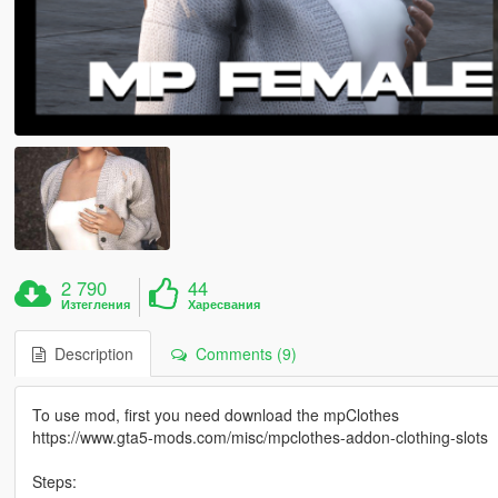
2 790
44
Изтегления
Харесвания
Description
Comments (9)
To use mod, first you need download the mpClothes
https://www.gta5-mods.com/misc/mpclothes-addon-clothing-slots
Steps: