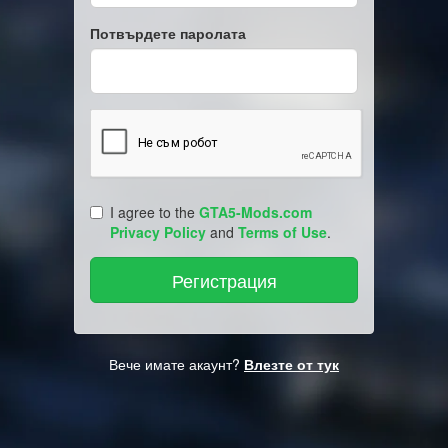
Потвърдете паролата
I agree to the
GTA5-Mods.com
Privacy Policy
and
Terms of Use
.
Вече имате акаунт?
Влезте от тук