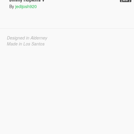
By
jedijosh920
Designed in Alderney
Made in Los Santos