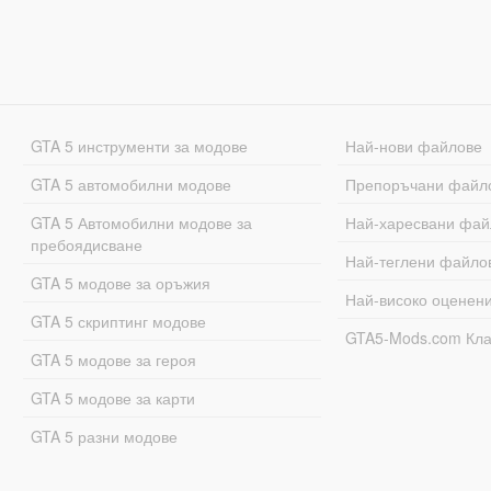
GTA 5 инструменти за модове
Най-нови файлове
GTA 5 автомобилни модове
Препоръчани файл
GTA 5 Автомобилни модове за
Най-харесвани фай
пребоядисване
Най-теглени файло
GTA 5 модове за оръжия
Най-високо оценен
GTA 5 скриптинг модове
GTA5-Mods.com Кл
GTA 5 модове за героя
GTA 5 модове за карти
GTA 5 разни модове