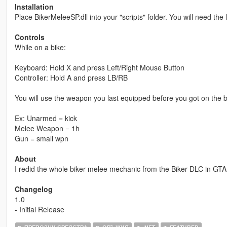
Installation
Place BikerMeleeSP.dll into your "scripts" folder. You will need the
Controls
While on a bike:
Keyboard: Hold X and press Left/Right Mouse Button
Controller: Hold A and press LB/RB
You will use the weapon you last equipped before you got on the b
Ex: Unarmed = kick
Melee Weapon = 1h
Gun = small wpn
About
I redid the whole biker melee mechanic from the Biker DLC in GTA 
Changelog
1.0
- Initial Release