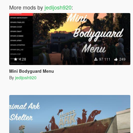
More mods by
jedijosh920
:
4.28
97 111
249
Mini Bodyguard Menu
By
jedijosh920