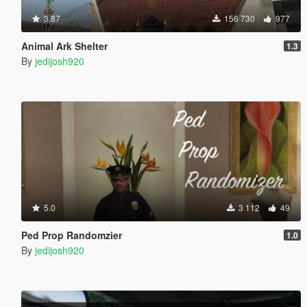
3.87
156 730
977
Animal Ark Shelter
1.3
By
jedijosh920
5.0
3 112
49
Ped Prop Randomzier
1.0
By
jedijosh920