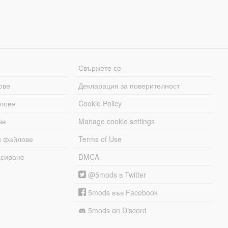
Свържете се
ове
Декларация за поверителност
лове
Cookie Policy
ве
Manage cookie settings
и файлове
Terms of Use
асиране
DMCA
@5mods в Twitter
5mods във Facebook
5mods on Discord