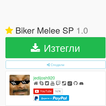
Biker Melee SP
1.0
Изтегли
Сподели
jedijosh920
Дарете с