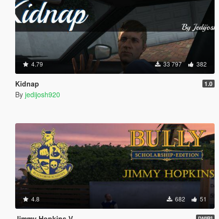
4.79
33 797
382
Kidnap
1.0
By
jedijosh920
4.8
682
51
Jimmy Hopkins V
[WIP]