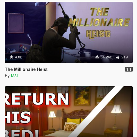
4.86
54 262
219
The Millionaire Heist
1.1
By
M8T