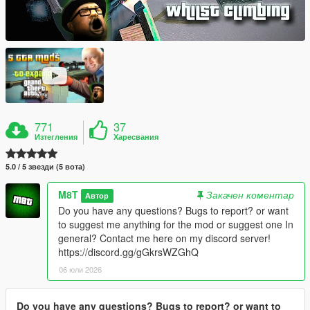
771
37
Изтегления
Харесвания
5.0 / 5 звезди (5 вота)
M8T
Закачен коментар
Автор
Do you have any questions? Bugs to report? or want
to suggest me anything for the mod or suggest one In
general? Contact me here on my discord server!
https://discord.gg/gGkrsWZGhQ
06 юли 2026
Do you have any questions? Bugs to report? or want to