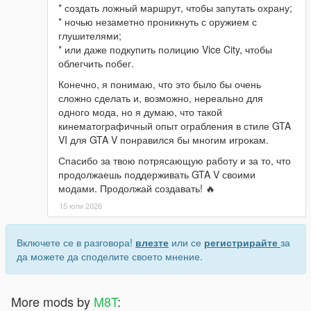
* создать ложный маршрут, чтобы запутать охрану;
* ночью незаметно проникнуть с оружием с
глушителями;
* или даже подкупить полицию Vice City, чтобы
облегчить побег.
Конечно, я понимаю, что это было бы очень
сложно сделать и, возможно, нереально для
одного мода, но я думаю, что такой
кинематографичный опыт ограбления в стиле GTA
VI для GTA V понравился бы многим игрокам.
Спасибо за твою потрясающую работу и за то, что
продолжаешь поддерживать GTA V своими
модами. Продолжай создавать! 🔥
15 юли 2026
Включете се в разговора!
влезте
или се
регистрирайте
за
да можете да споделите своето мнение.
More mods by
M8T
: