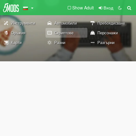
Show Adult
Вход
Инструменти
Автомобили
Пребоядисване
Оръжия
Скриптове
Персонажи
Карти
Разни
Разгърни