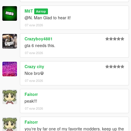
M8T
Автор
@N. Man Glad to hear it!
07 юли 2026
Crazyboy4881
gta 6 needs this.
07 юли 2026
Crazy city
Nice bro💀
07 юли 2026
Faitorr
peak!!!
07 юли 2026
Faitorr
you're by far one of my favorite modders. keep up the