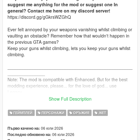
suggest me anything for the mod or suggest one In
general? Contact me here on my discord server!
https://discord.gg/gGkrsWZGhQ
Ever felt annoyed by your weapons vanishing whilst climbing or
vaulting an obstacle? Remember how that wouldn't happen in
the previous GTA games?
Keep your guns whilst climbing, lets you keep your guns whilst
climbing.
__________________________________________________
_______________
Note: The mod is compatible with Enhanced. But for the best
modding experience, please... for the love of god... use
Legacy.
Show Full Description
INSTALLATION:
ГЕЙМПЛЕЙ
ПЕРСОНАЖИ
ОРЪЖИЯ
.NET
Drag and drop the scripts folder, inside the ClimbGuns.zip, into
your GTAV folder.
06 юли 2026
Първо качено на:
06 юли 2026
Последно обновено на:
CHANGELOG: