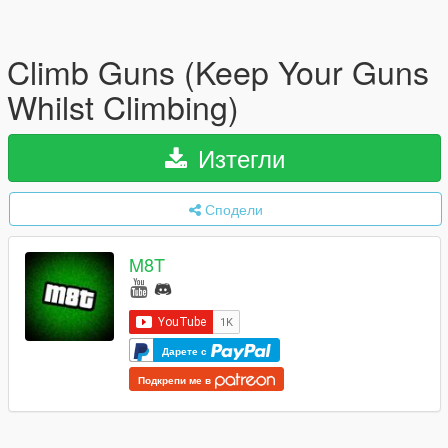
Climb Guns (Keep Your Guns
Whilst Climbing)
Изтегли
Сподели
M8T
Дарете с
Подкрепи ме в