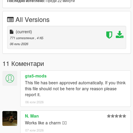
Преди 22 минути
Последно изтеглено:
VERSION 0:
- Base Mod
All Versions
REQUIREMENTS:
Script Hook V
(current)
Legacy:
771 изтегляния
, 4 КБ
Script Hook VDotNET Nightly (
Download
)
06 юли 2026
Enhanced:
Script Hook V .Net Enhanced (
Download
)
The newest version of the game
11 Коментари
Have a legit copy of the game
gta5-mods
DO NOT REDISTRIBUTE THIS MOD
This file has been approved automatically. If you think
Climb Guns (Keep Your Guns Whilst Climbing) © All
this file should not be here for any reason please
Rights Reserved
report it.
All files are owned by M8T, re-distribution of these files
06 юли 2026
without consent from M8T is prohibited.
N. Man
Works like a charm 👍🏿
07 юли 2026