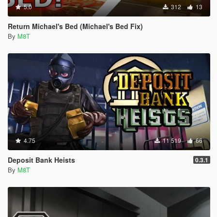
5.0
312
13
Return Michael's Bed (Michael's Bed Fix)
By
M8T
4.75
11 519
66
Deposit Bank Heists
0.3.1
By
M8T