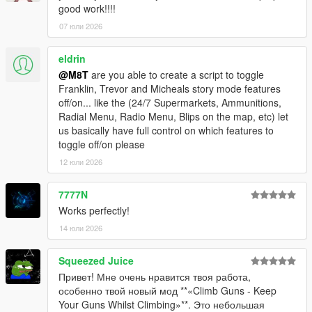
good work!!!!
07 юли 2026
eldrin
@M8T
are you able to create a script to toggle
Franklin, Trevor and Micheals story mode features
off/on... like the (24/7 Supermarkets, Ammunitions,
Radial Menu, Radio Menu, Blips on the map, etc) let
us basically have full control on which features to
toggle off/on please
12 юли 2026
7777N
Works perfectly!
14 юли 2026
Squeezed Juice
Привет! Мне очень нравится твоя работа,
особенно твой новый мод **«Climb Guns - Keep
Your Guns Whilst Climbing»**. Это небольшая