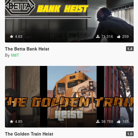
4.63
71 316
259
The Betta Bank Heist
1.4
By
M8T
4.85
36 750
165
The Golden Train Heist
1.0