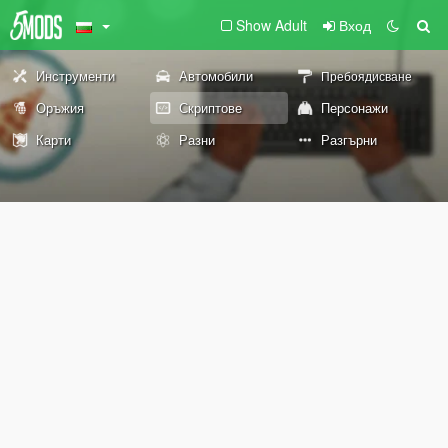
Show Adult
Вход
Инструменти
Автомобили
Пребоядисване
Оръжия
Скриптове
Персонажи
Карти
Разни
Разгърни