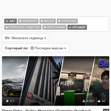
.NET
ТРАЙНЕРИ
МИСИИ
ГЕЙМПЛЕЙ
ПРЕВОЗНИ СРЕДСТВА
ПЕРСОНАЖИ
ОРЪЖИЯ
От:
Миналата седмица
Сортирай по:
Последни версии
4.7
4 257
43
Direct Order - Online Shopping (Gameplay Overhaul)
1.9