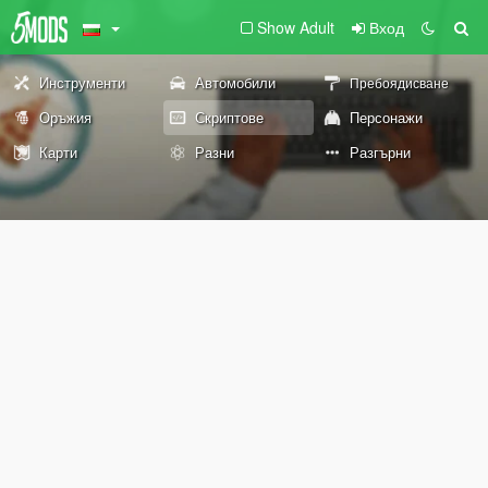
Show Adult
Вход
Инструменти
Автомобили
Пребоядисване
Оръжия
Скриптове
Персонажи
Карти
Разни
Разгърни