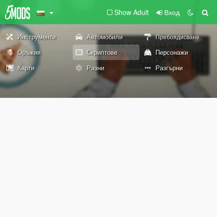
Show Adult
Вход
Инструменти
Автомобили
Пребоядисване
Оръжия
Скриптове
Персонажи
Карти
Разни
Разгърни