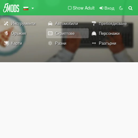
Show Adult
Вход
Инструменти
Автомобили
Пребоядисване
Оръжия
Скриптове
Персонажи
Карти
Разни
Разгърни