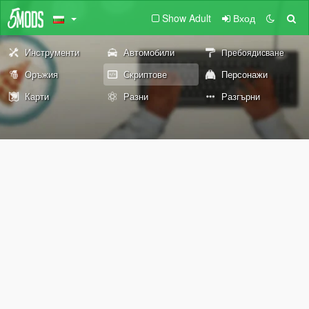
Show Adult
Вход
Инструменти
Автомобили
Пребоядисване
Оръжия
Скриптове
Персонажи
Карти
Разни
Разгърни