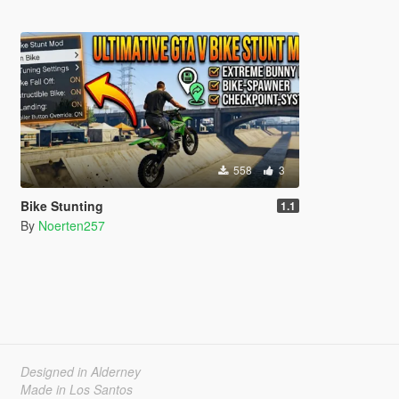
558
3
Bike Stunting
1.1
By
Noerten257
Designed in Alderney
Made in Los Santos