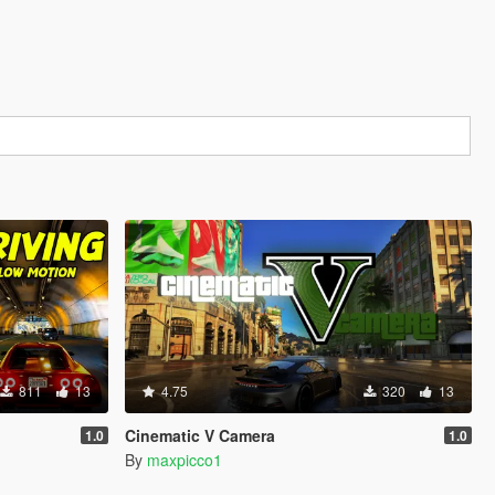
811
13
4.75
320
13
Cinematic V Camera
1.0
1.0
By
maxpicco1