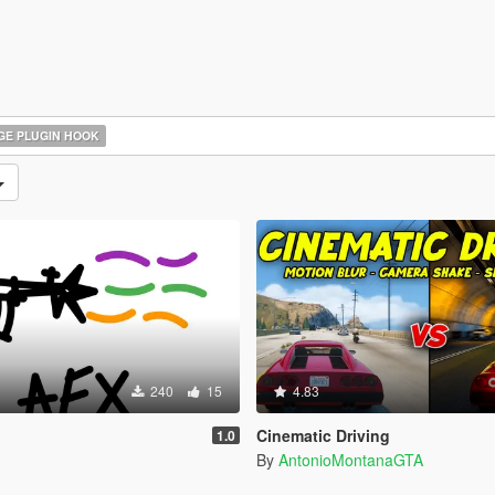
E PLUGIN HOOK
240
15
4.83
Cinematic Driving
1.0
By
AntonioMontanaGTA