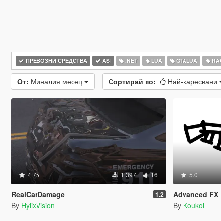
ПРЕВОЗНИ СРЕДСТВА
ASI
.NET
LUA
GTALUA
RAG
От:
Миналия месец
Сортирай по:
Най-харесвани
4.75
1 397
16
5.0
RealCarDamage
Advanced FX
1.2
By
HylixVision
By
Koukol