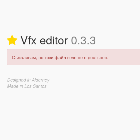
Vfx editor
0.3.3
Съжалявам, но този файл вече не е достъпен.
Designed in Alderney
Made in Los Santos