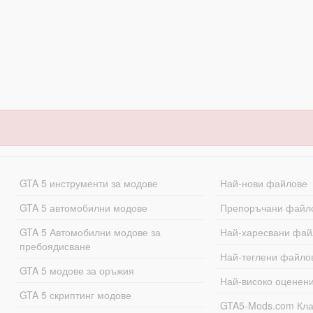
GTA 5 инструменти за модове
Най-нови файлове
GTA 5 автомобилни модове
Препоръчани файл
GTA 5 Автомобилни модове за
Най-харесвани фай
пребоядисване
Най-теглени файло
GTA 5 модове за оръжия
Най-високо оценен
GTA 5 скриптинг модове
GTA5-Mods.com Кл