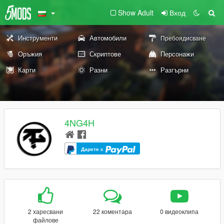
Show Adult
Вход
Инструменти
Автомобили
Пребоядисване
Оръжия
Скриптове
Персонажи
Карти
Разни
Разгърни
4NG4H
Дарете с
2 харесвани
22 коментара
0 видеоклипа
файлове