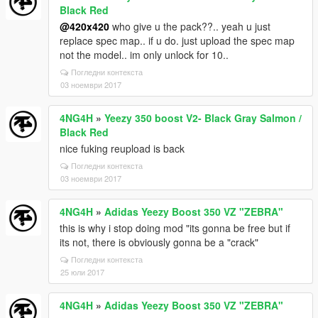
Black Red
@420x420
who give u the pack??.. yeah u just
replace spec map.. if u do. just upload the spec map
not the model.. im only unlock for 10..
Погледни контекста
03 ноември 2017
4NG4H
»
Yeezy 350 boost V2- Black Gray Salmon /
Black Red
nice fuking reupload is back
Погледни контекста
03 ноември 2017
4NG4H
»
Adidas Yeezy Boost 350 VZ "ZEBRA"
this is why i stop doing mod "its gonna be free but if
its not, there is obviously gonna be a "crack"
Погледни контекста
25 юли 2017
4NG4H
»
Adidas Yeezy Boost 350 VZ "ZEBRA"