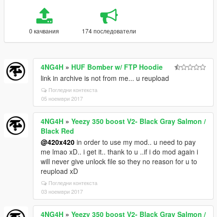
0 качвания
174 последователи
4NG4H
»
HUF Bomber w/ FTP Hoodie
link in archive is not from me... u reupload
Погледни контекста
05 ноември 2017
4NG4H
»
Yeezy 350 boost V2- Black Gray Salmon /
Black Red
@420x420
in order to use my mod.. u need to pay
me lmao xD.. i get it.. thank to u ..if i do mod again i
will never give unlock file so they no reason for u to
reupload xD
Погледни контекста
03 ноември 2017
4NG4H
»
Yeezy 350 boost V2- Black Gray Salmon /