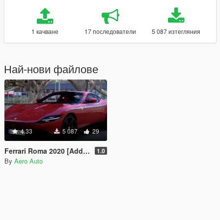
1 качване
17 последователи
5 087 изтегляния
Най-нови файлове
4.33
5 087
29
Ferrari Roma 2020 [Add-On / FiveM / AltV | Extras]
1.0
By
Aero Auto