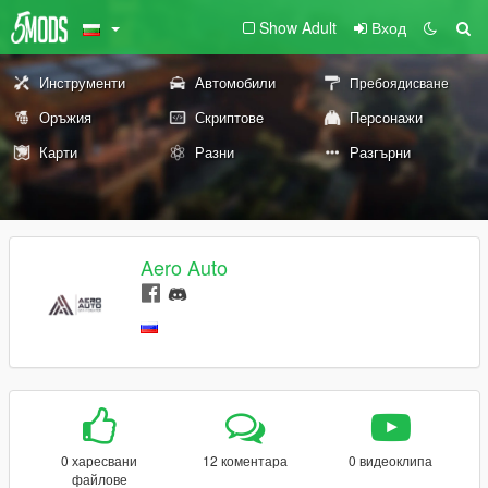
Show Adult
Вход
Инструменти
Автомобили
Пребоядисване
Оръжия
Скриптове
Персонажи
Карти
Разни
Разгърни
Aero Auto
0 харесвани
12 коментара
0 видеоклипа
файлове