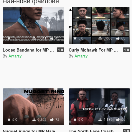
Най-нови файлове
5.0
3 041
43
5.0
5 068
63
Loose Bandana for MP Male
Curly Mohawk For MP Male
1.0
1.0
By
Antarzy
By
Antarzy
5.0
6 252
72
5.0
4 189
55
Nugget Rings for MP Male
The North Face Coach Jacket For MPMALE
1.0