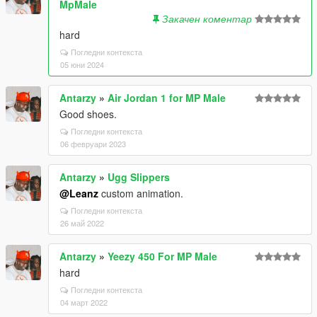
MpMale
Закачен коментар
hard
Погледни контекста
05 юни 2024
Antarzy
»
Air Jordan 1 for MP Male
Good shoes.
Погледни контекста
06 февруари 2023
Antarzy
»
Ugg Slippers
@Leanz
custom animation.
Погледни контекста
26 май 2022
Antarzy
»
Yeezy 450 For MP Male
hard
Погледни контекста
04 март 2022