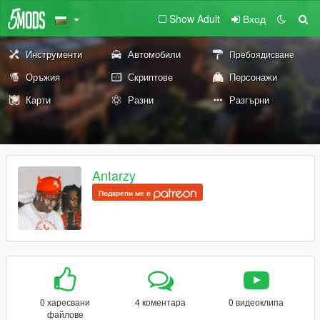
Show Adult
Вход
Инструменти
Автомобили
Пребоядисване
Оръжия
Скриптове
Персонажи
Карти
Разни
Разгърни
Antarzy
Подкрепи ме в
0 харесвани
4 коментара
0 видеоклипа
файлове