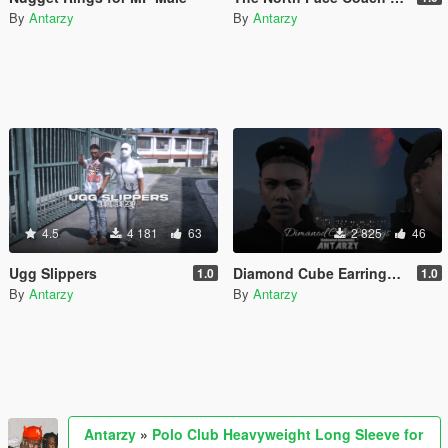
By
Antarzy
By
Antarzy
4.5
4 181
63
2 825
46
Ugg Slippers
Diamond Cube Earrings for MP Male
1.0
1.0
By
Antarzy
By
Antarzy
Antarzy
»
Polo Club Heavyweight Long Sleeve for