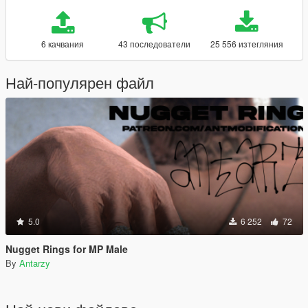
6 качвания
43 последователи
25 556 изтегляния
Най-популярен файл
5.0
6 252
72
Nugget Rings for MP Male
By
Antarzy