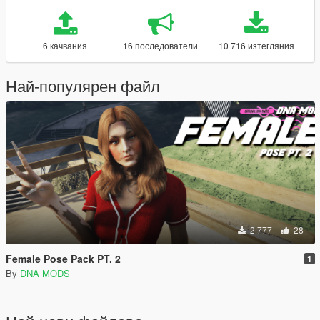
6 качвания
16 последователи
10 716 изтегляния
Най-популярен файл
2 777
28
Female Pose Pack PT. 2
1
By
DNA MODS