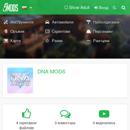
Show Adult
Вход
Инструменти
Автомобили
Пребоядисване
Оръжия
Скриптове
Персонажи
Карти
Разни
Разгърни
DNA MODS
4 харесвани
0 коментара
0 видеоклипа
файлове