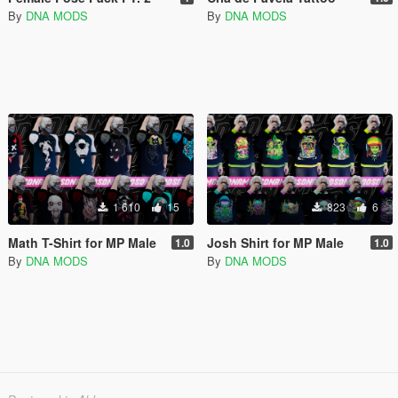
By
DNA MODS
By
DNA MODS
1 610
15
823
6
Math T-Shirt for MP Male
Josh Shirt for MP Male
1.0
1.0
By
DNA MODS
By
DNA MODS