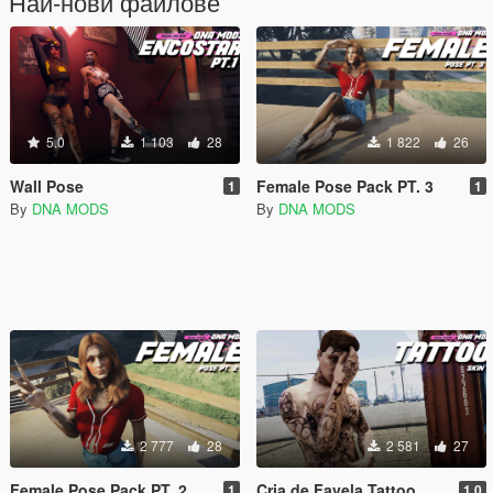
Най-нови файлове
5.0
1 103
28
1 822
26
Wall Pose
Female Pose Pack PT. 3
1
1
By
DNA MODS
By
DNA MODS
2 777
28
2 581
27
Female Pose Pack PT. 2
Cria de Favela Tattoo
1
1.0