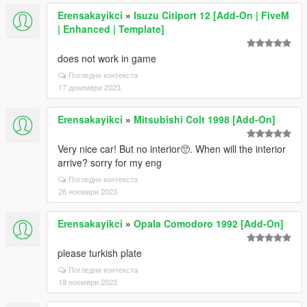
Erensakayikci
»
Isuzu Citiport 12 [Add-On | FiveM
| Enhanced | Template]
does not work in game
Погледни контекста
17 декември 2023
Erensakayikci
»
Mitsubishi Colt 1998 [Add-On]
Very nice car! But no interior🥺. When will the interior
arrive? sorry for my eng
Погледни контекста
26 ноември 2023
Erensakayikci
»
Opala Comodoro 1992 [Add-On]
please turkish plate
Погледни контекста
18 ноември 2023