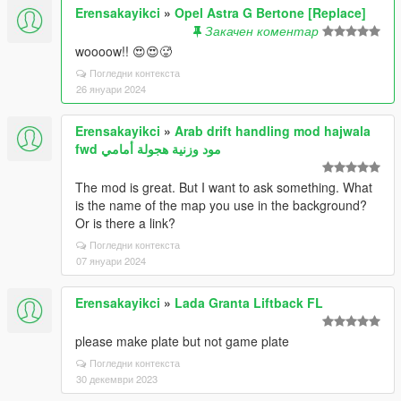
Erensakayikci
»
Opel Astra G Bertone [Replace]
Закачен коментар
woooow!! 😍😍🥵
Погледни контекста
26 януари 2024
Erensakayikci
»
Arab drift handling mod hajwala
fwd مود وزنية هجولة أمامي
The mod is great. But I want to ask something. What
is the name of the map you use in the background?
Or is there a link?
Погледни контекста
07 януари 2024
Erensakayikci
»
Lada Granta Liftback FL
please make plate but not game plate
Погледни контекста
30 декември 2023