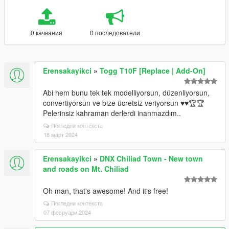
0 качвания
0 последователи
Erensakayikci
»
Togg T10F [Replace | Add-On]
Abi hem bunu tek tek modelliyorsun, düzenliyorsun,
convertiyorsun ve bize ücretsiz veriyorsun ♥️♥️🏆🏆
Pelerinsiz kahraman derlerdi inanmazdım..
Погледни контекста
18 март 2024
Erensakayikci
»
DNX Chiliad Town - New town
and roads on Mt. Chiliad
Oh man, that's awesome! And it's free!
Погледни контекста
07 февруари 2024