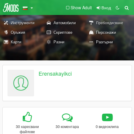
Show Adult
Вход
Инструменти
Автомобили
Пребоядисване
Оръжия
Скриптове
Персонажи
Карти
Разни
Разгърни
Erensakayikci
30 харесвани
30 коментара
0 видеоклипа
файлове