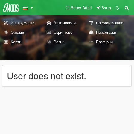
Show Adult
Вход
Инструменти
Автомобили
Пребоядисване
Оръжия
Скриптове
Персонажи
Карти
Разни
Разгърни
User does not exist.