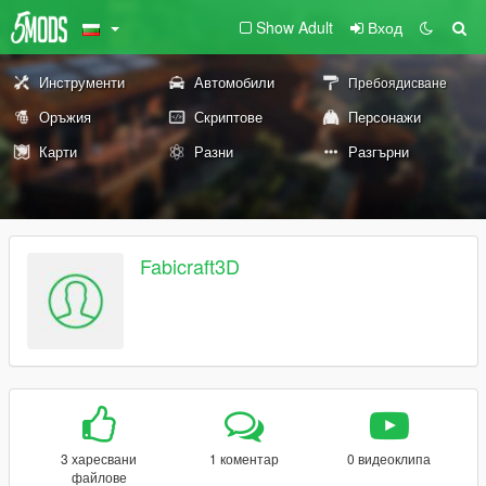
Show Adult
Вход
Инструменти
Автомобили
Пребоядисване
Оръжия
Скриптове
Персонажи
Карти
Разни
Разгърни
Fabicraft3D
3 харесвани
1 коментар
0 видеоклипа
файлове