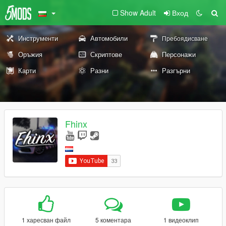
Show Adult
Вход
Инструменти
Автомобили
Пребоядисване
Оръжия
Скриптове
Персонажи
Карти
Разни
Разгърни
Fhinx
1 харесван файл
5 коментара
1 видеоклип