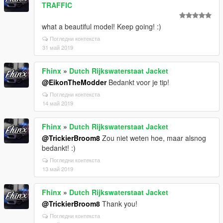
TRAFFIC
what a beautiful model! Keep going! :)
Погледни контекста
31 май 2019
Fhinx
»
Dutch Rijkswaterstaat Jacket
@EikonTheModder
Bedankt voor je tip!
Погледни контекста
14 май 2019
Fhinx
»
Dutch Rijkswaterstaat Jacket
@TrickierBroom8
Zou niet weten hoe, maar alsnog
bedankt! :)
Погледни контекста
13 май 2019
Fhinx
»
Dutch Rijkswaterstaat Jacket
@TrickierBroom8
Thank you!
Погледни контекста