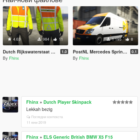
4.63
984
11
1 195
8
Dutch Rijkswaterstaat Jacket
PostNL Mercedes Sprinter Dutch Paintjob
1.0
0.1
By
Fhinx
By
Fhinx
Fhinx
»
Dutch Player Skinpack
Lekkah bezig
Погледни контекста
11 юни 2019
Fhinx
»
ELS Generic British BMW X5 F15