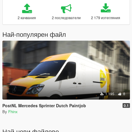
2 качвания
2 последователи
2 179 изтегляния
Най-популярен файл
1 195
8
PostNL Mercedes Sprinter Dutch Paintjob
0.1
By
Fhinx
Най-нови файлове