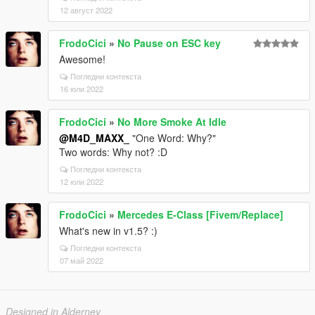
12 август 2022
FrodoCici
»
No Pause on ESC key
Awesome!
Погледни контекста
16 юли 2022
FrodoCici
»
No More Smoke At Idle
@M4D_MAXX_
"One Word: Why?"
Two words: Why not? :D
Погледни контекста
12 юли 2022
FrodoCici
»
Mercedes E-Class [Fivem/Replace]
What's new in v1.5? :)
Погледни контекста
07 май 2022
Designed in Alderney