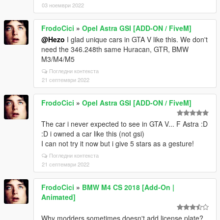
03 ноември 2022
FrodoCici
»
Opel Astra GSI [ADD-ON / FiveM]
@Hezo
I glad unique cars in GTA V like this. We don't
need the 346.248th same Huracan, GTR, BMW
M3/M4/M5
Погледни контекста
21 септември 2022
FrodoCici
»
Opel Astra GSI [ADD-ON / FiveM]
The car i never expected to see in GTA V... F Astra :D
:D i owned a car like this (not gsi)
I can not try it now but i give 5 stars as a gesture!
Погледни контекста
21 септември 2022
FrodoCici
»
BMW M4 CS 2018 [Add-On |
Animated]
Why modders sometimes doesn't add license plate?