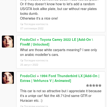
Or if they doesn't know how to let's add a random
US/GTA look alike plate, but car without rear plates
looks dumb.
Otherwise it's a nice one!
Погледни контекста
07 септември 2022
FrodoCici
»
Toyota Camry 2022 LE [Add-On \
FiveM | Unlocked]
What are those white carparts meaning? I see only
on arabic modeller's cars.
Погледни контекста
25 август 2022
FrodoCici
»
1994 Ford Thunderbird LX [Add-On |
Extras | Vehfuncs V | Animated]
This car is not so attractive but i appreciate it because
it's a uniqe car! Not the 48.712nd same GTR or
Huracan etc. :)
Погледни контекста