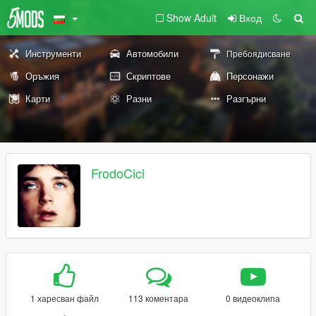
Show Adult
Вход
Инструменти
Автомобили
Пребоядисване
Оръжия
Скриптове
Персонажи
Карти
Разни
Разгърни
FrodoCici
1 харесван файл
113 коментара
0 видеоклипа