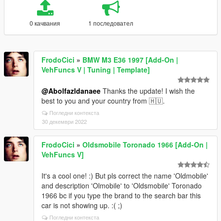
0 качвания
1 последовател
FrodoCici
»
BMW M3 E36 1997 [Add-On |
VehFuncs V | Tuning | Template]
@Abolfazldanaee
Thanks the update! I wish the
best to you and your country from 🇭🇺.
Погледни контекста
30 декември 2022
FrodoCici
»
Oldsmobile Toronado 1966 [Add-On |
VehFuncs V]
It's a cool one! :) But pls correct the name 'Oldmobile'
and description 'Olmobile' to 'Oldsmobile' Toronado
1966 bc if you type the brand to the search bar this
car is not showing up. :( ;)
Погледни контекста