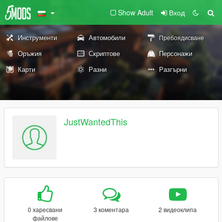
Show Adult
Вход
Инструменти
Автомобили
Пребоядисване
Оръжия
Скриптове
Персонажи
Карти
Разни
Разгърни
JustWantedThis
0 харесвани
3 коментара
2 видеоклипа
файлове