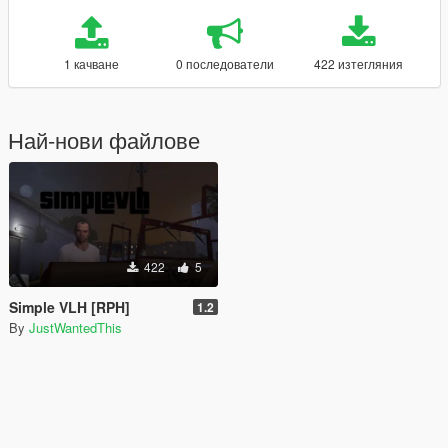
1 качване
0 последователи
422 изтегляния
Най-нови файлове
422
5
Simple VLH [RPH]
1.2
By
JustWantedThis