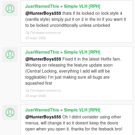
JustWantedThis
»
Simple VLH [RPH]
@HunterBoys555
thats if its locked on lock style 4
(vanilla style) simply put it on 2 in the ini if you want it
to be locked unconditionally unless unlocked
Погледни контекста
20 март 2026
JustWantedThis
»
Simple VLH [RPH]
@HunterBoys555
Fixed it in the latest Hotfix fam.
Working on releasing the feature update soon
(Central Locking, everything I add will still be
toggleable) I'm just making sure all bugs are
squashed first
Погледни контекста
20 март 2026
JustWantedThis
»
Simple VLH [RPH]
@HunterBoys555
Oh I didnt consider using other
menus, will change it so it doesnt keep the doors
open when you open it, thanks for the feeback bro!