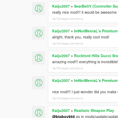
Kaiju2007
»
SeatBeltV (Controller S
really nice mod!!! it would be awesome 
Погледни контекста
Kaiju2007
»
ImNotMentaL's Premiu
alright, thank you, really cool mod!
Погледни контекста
Kaiju2007
»
Rockford Hills Gucci St
amazing mod!!! everything is incredible!
Погледни контекста
Kaiju2007
»
ImNotMentaL's Premiu
nice mod!!! I just wonder did you make 
Погледни контекста
Kaiju2007
»
Realistic Weapon Play
@bigboy944
go in mods/update/update