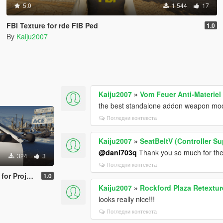
5.0
1 544
17
FBI Texture for rde FIB Ped
1.0
By
Kaiju2007
Kaiju2007
»
Vom Feuer Anti-Materiel 
the best standalone addon weapon mod
Погледни контекста
Kaiju2007
»
SeatBeltV (Controller S
@dani703q
Thank you so much for the 
324
3
Погледни контекста
Enhancement V
1.0
Kaiju2007
»
Rockford Plaza Retextur
looks really nice!!!
Погледни контекста