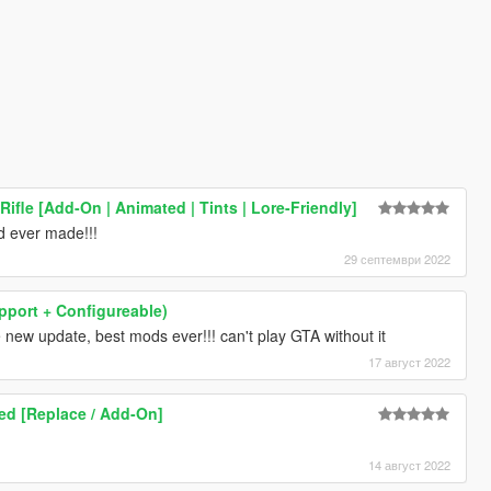
Rifle [Add-On | Animated | Tints | Lore-Friendly]
 ever made!!!
29 септември 2022
upport + Configureable)
new update, best mods ever!!! can't play GTA without it
17 август 2022
ed [Replace / Add-On]
14 август 2022