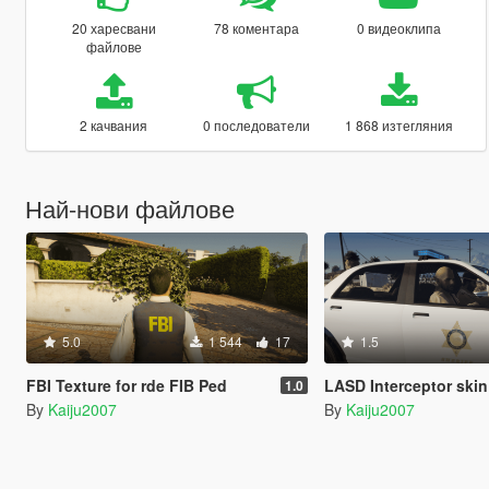
20 харесвани
78 коментара
0 видеоклипа
файлове
2 качвания
0 последователи
1 868 изтегляния
Най-нови файлове
5.0
1 544
17
1.5
FBI Texture for rde FIB Ped
LASD Interceptor skin for Project 
1.0
By
Kaiju2007
By
Kaiju2007