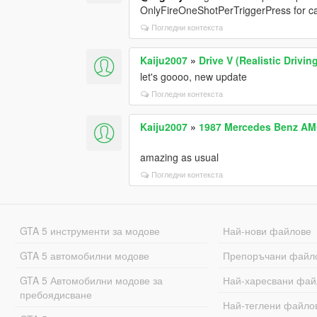
OnlyFireOneShotPerTriggerPress for car
Погледни контекста
Kaiju2007
»
Drive V (Realistic Driv
let's goooo, new update
Погледни контекста
Kaiju2007
»
1987 Mercedes Benz AM
amazing as usual
Погледни контекста
GTA 5 инструменти за модове
Най-нови файлове
GTA 5 автомобилни модове
Препоръчани файл
GTA 5 Автомобилни модове за
Най-харесвани фай
пребоядисване
Най-теглени файло