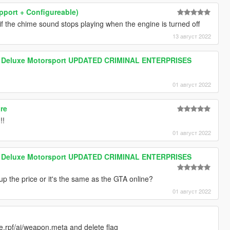
upport + Configureable)
if the chime sound stops playing when the engine is turned off
13 август 2022
m Deluxe Motorsport UPDATED CRIMINAL ENTERPRISES
01 август 2022
ore
!!
01 август 2022
m Deluxe Motorsport UPDATED CRIMINAL ENTERPRISES
up the price or it's the same as the GTA online?
01 август 2022
.rpf/ai/weapon.meta and delete flag