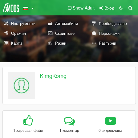
Show Adult
Вход
Инструменти
Автомобили
Пребоядисване
Оръжия
Скриптове
Персонажи
Карти
Разни
Разгърни
KimgKomg
1 харесван файл
1 коментар
0 видеоклипа