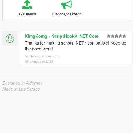
0 качвания
0 последователи
KimgKomg
»
ScriptHookV .NET Core
Thanks for making scripts .NET7 compatible! Keep up
the good work!
Погледни контекста
05 февруари 2023
Designed in Alderney
Made in Los Santos