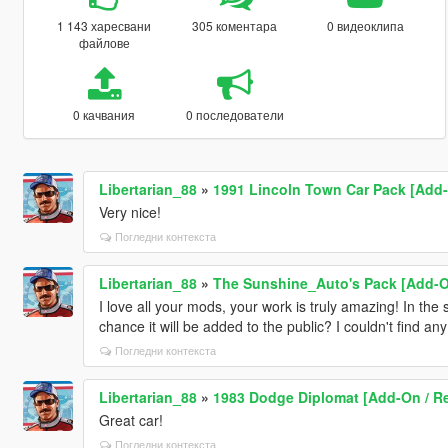
1 143 харесвани
305 коментара
0 видеоклипа
файлове
0 качвания
0 последователи
Libertarian_88
»
1991 Lincoln Town Car Pack [Add
Very nice!
Погледни контекста
Libertarian_88
»
The Sunshine_Auto's Pack [Add-On
I love all your mods, your work is truly amazing! In the 
chance it will be added to the public? I couldn't find 
Погледни контекста
Libertarian_88
»
1983 Dodge Diplomat [Add-On / Re
Great car!
Погледни контекста