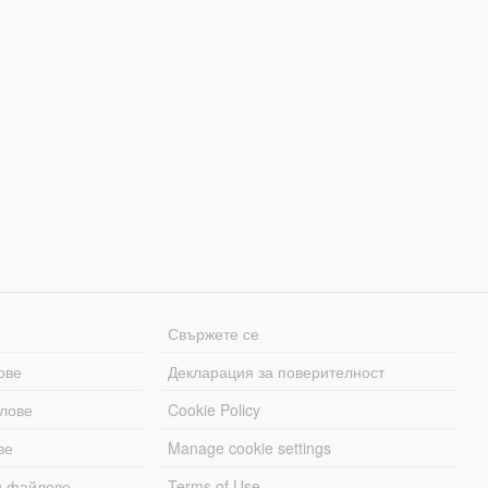
Свържете се
ове
Декларация за поверителност
лове
Cookie Policy
ве
Manage cookie settings
и файлове
Terms of Use