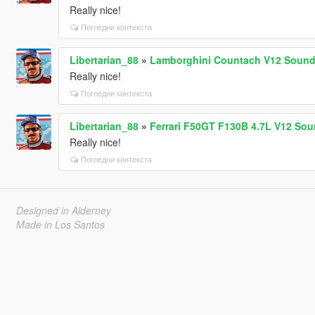
Really nice!
Погледни контекста
Libertarian_88
»
Lamborghini Countach V12 Sound
Really nice!
Погледни контекста
Libertarian_88
»
Ferrari F50GT F130B 4.7L V12 So
Really nice!
Погледни контекста
Designed in Alderney
Made in Los Santos