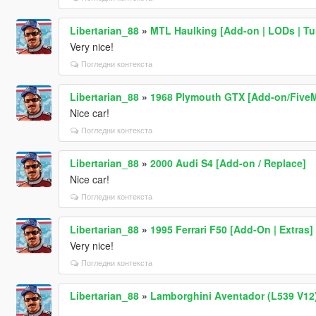
Libertarian_88
»
MTL Haulking [Add-on | LODs | Tun
Very nice!
Погледни контекста
Libertarian_88
»
1968 Plymouth GTX [Add-on/FiveM
Nice car!
Погледни контекста
Libertarian_88
»
2000 Audi S4 [Add-on / Replace]
Nice car!
Погледни контекста
Libertarian_88
»
1995 Ferrari F50 [Add-On | Extras]
Very nice!
Погледни контекста
Libertarian_88
»
Lamborghini Aventador (L539 V12