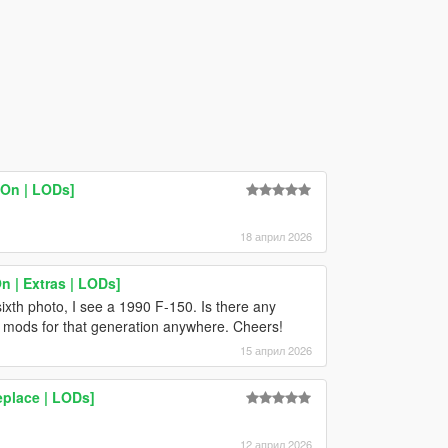
-On | LODs]
18 април 2026
 | Extras | LODs]
sixth photo, I see a 1990 F-150. Is there any
any mods for that generation anywhere. Cheers!
15 април 2026
place | LODs]
12 април 2026