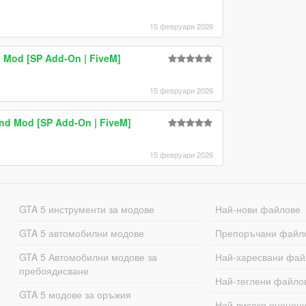
15 февруари 2026
 Mod [SP Add-On | FiveM]
15 февруари 2026
und Mod [SP Add-On | FiveM]
15 февруари 2026
GTA 5 инструменти за модове
Най-нови файлове
GTA 5 автомобилни модове
Препоръчани файл
GTA 5 Автомобилни модове за
Най-харесвани фай
пребоядисване
Най-теглени файло
GTA 5 модове за оръжия
Най-високо оценен