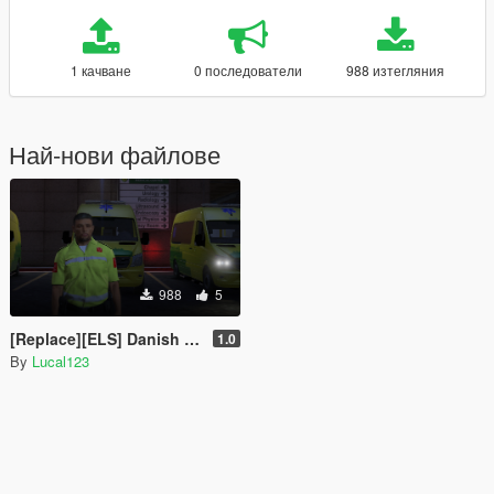
1 качване
0 последователи
988 изтегляния
Най-нови файлове
988
5
[Replace][ELS] Danish Ambulance
1.0
By
Lucal123