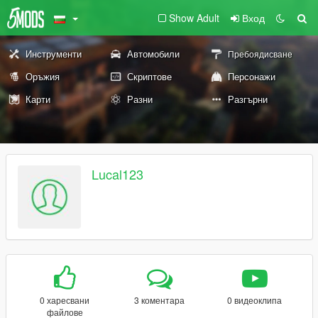
Show Adult
Вход
Инструменти
Автомобили
Пребоядисване
Оръжия
Скриптове
Персонажи
Карти
Разни
Разгърни
Lucal123
0 харесвани
3 коментара
0 видеоклипа
файлове