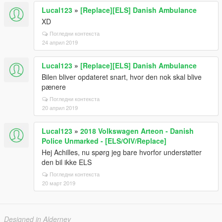
Lucal123
»
[Replace][ELS] Danish Ambulance
XD
Погледни контекста
24 април 2019
Lucal123
»
[Replace][ELS] Danish Ambulance
Bilen bliver opdateret snart, hvor den nok skal blive
pænere
Погледни контекста
20 април 2019
Lucal123
»
2018 Volkswagen Arteon - Danish
Police Unmarked - [ELS/OIV/Replace]
Hej Achilles, nu spørg jeg bare hvorfor understøtter
den bil ikke ELS
Погледни контекста
20 март 2019
Designed in Alderney