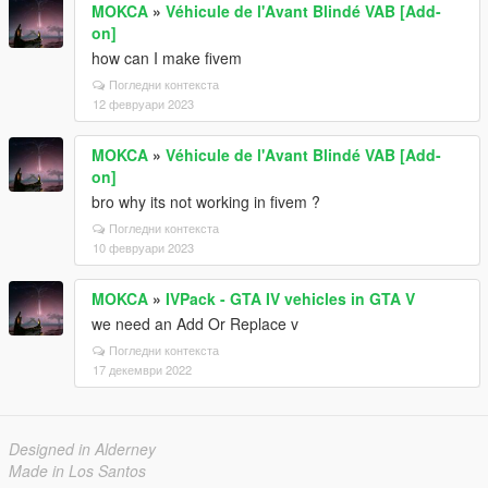
MOKCA
»
Véhicule de l'Avant Blindé VAB [Add-
on]
how can I make fivem
Погледни контекста
12 февруари 2023
MOKCA
»
Véhicule de l'Avant Blindé VAB [Add-
on]
bro why its not working in fivem ?
Погледни контекста
10 февруари 2023
MOKCA
»
IVPack - GTA IV vehicles in GTA V
we need an Add Or Replace v
Погледни контекста
17 декември 2022
Designed in Alderney
Made in Los Santos