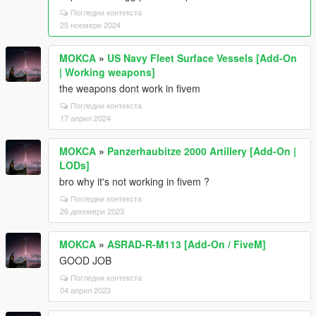
Погледни контекста
25 ноември 2024
MOKCA
»
US Navy Fleet Surface Vessels [Add-On
| Working weapons]
the weapons dont work in fivem
Погледни контекста
17 април 2024
MOKCA
»
Panzerhaubitze 2000 Artillery [Add-On |
LODs]
bro why it's not working in fivem ?
Погледни контекста
26 декември 2023
MOKCA
»
ASRAD-R-M113 [Add-On / FiveM]
GOOD JOB
Погледни контекста
04 април 2023