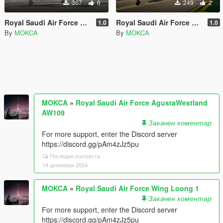
367
6
249
2
Royal Saudi Air Force AgustaWestland AW109
Royal Saudi Air Force Wing Loong 1
1.0
1.0
By
MOKCA
By
MOKCA
MOKCA
»
Royal Saudi Air Force AgustaWestland
AW109
Закачен коментар
For more support, enter the Discord server
https://discord.gg/pAm4zJz5pu
Погледни контекста
14 декември 2024
MOKCA
»
Royal Saudi Air Force Wing Loong 1
Закачен коментар
For more support, enter the Discord server
https://discord.gg/pAm4zJz5pu