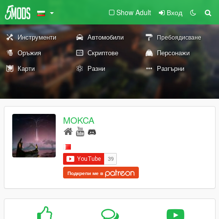
Show Adult
Вход
Инструменти
Автомобили
Пребоядисване
Оръжия
Скриптове
Персонажи
Карти
Разни
Разгърни
MOKCA
Подкрепи ме в