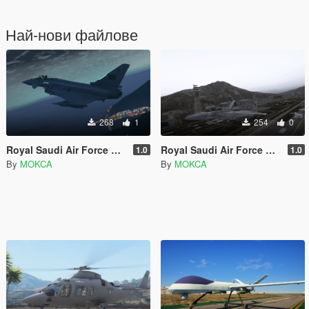
Най-нови файлове
268
1
254
0
Royal Saudi Air Force Eurofighter Typhoon
Royal Saudi Air Force F-15S Strike Eagle
1.0
1.0
By
MOKCA
By
MOKCA