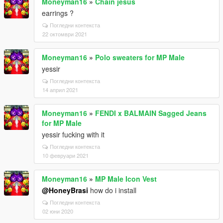
Moneyman16
»
Chain jesus
earrings ?
Погледни контекста
22 октомври 2021
Moneyman16
»
Polo sweaters for MP Male
yessir
Погледни контекста
14 април 2021
Moneyman16
»
FENDI x BALMAIN Sagged Jeans
for MP Male
yessir fucking with it
Погледни контекста
10 февруари 2021
Moneyman16
»
MP Male Icon Vest
@HoneyBrasi
how do i install
Погледни контекста
02 юни 2020