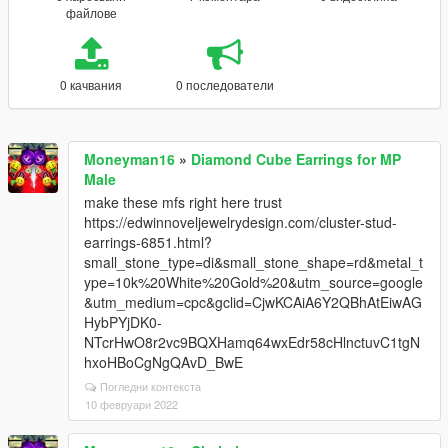
файлове
0 качвания
0 последователи
Moneyman16
»
Diamond Cube Earrings for MP
Male
make these mfs right here trust
https://edwinnoveljewelrydesign.com/cluster-stud-
earrings-6851.html?
small_stone_type=di&small_stone_shape=rd&metal_t
ype=10k%20White%20Gold%20&utm_source=google
&utm_medium=cpc&gclid=CjwKCAiA6Y2QBhAtEiwAG
HybPYjDK0-
NTcrHwO8r2vc9BQXHamq64wxEdr58cHlnctuvC1tgN
hxoHBoCgNgQAvD_BwE
Погледни контекста
10 февруари 2022