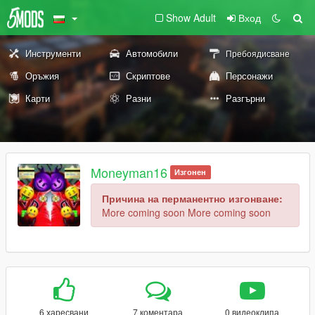
Show Adult
Вход
Инструменти
Автомобили
Пребоядисване
Оръжия
Скриптове
Персонажи
Карти
Разни
Разгърни
Moneyman16
Изгонен
Причина на перманентно изгонване:
More coming soon More coming soon
6 харесвани
7 коментара
0 видеоклипа