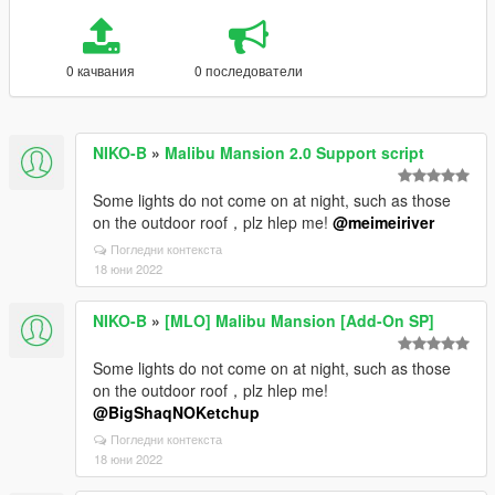
0 качвания
0 последователи
NIKO-B
»
Malibu Mansion 2.0 Support script
Some lights do not come on at night, such as those
on the outdoor roof，plz hlep me!
@meimeiriver
Погледни контекста
18 юни 2022
NIKO-B
»
[MLO] Malibu Mansion [Add-On SP]
Some lights do not come on at night, such as those
on the outdoor roof，plz hlep me!
@BigShaqNOKetchup
Погледни контекста
18 юни 2022