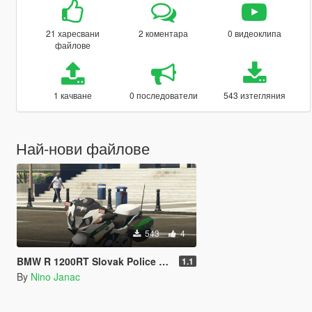
21 харесвани
2 коментара
0 видеоклипа
файлове
1 качване
0 последователи
543 изтегляния
Най-нови файлове
543
4
BMW R 1200RT Slovak Police Paintjob
1.1
By
Nino Janac