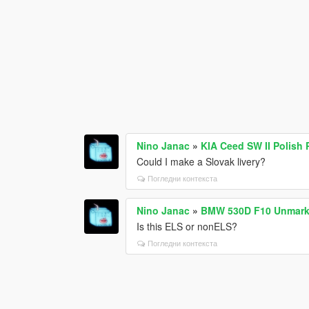
Nino Janac
»
KIA Ceed SW II Polish P
Could I make a Slovak livery?
Погледни контекста
Nino Janac
»
BMW 530D F10 Unmarke
Is this ELS or nonELS?
Погледни контекста