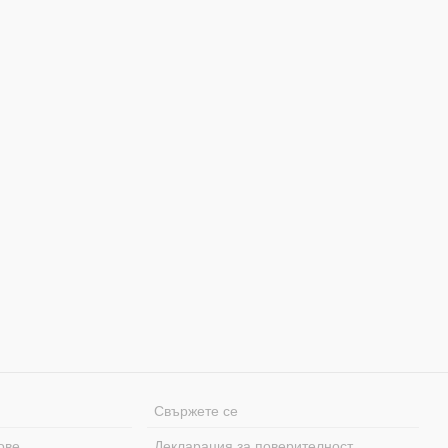
Свържете се
ове
Декларация за поверителност