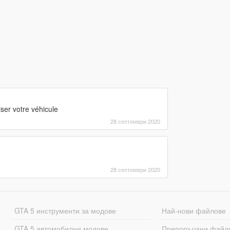
ser votre véhicule
28 септември 2020
28 септември 2020
GTA 5 инструменти за модове
Най-нови файлове
GTA 5 автомобилни модове
Препоръчани файл