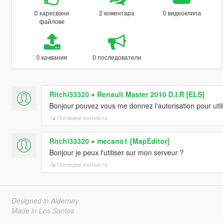
0 харесвани
2 коментара
0 видеоклипа
файлове
0 качвания
0 последователи
Ritchi33320
»
Renault Master 2010 D.I.R [ELS]
Bonjour pouvez vous me donnez l'autorisation pour utili
Погледни контекста
Ritchi33320
»
mecano1 [MapEditor]
Bonjour je peux l'utiliser sur mon serveur ?
Погледни контекста
Designed in Alderney
Made in Los Santos