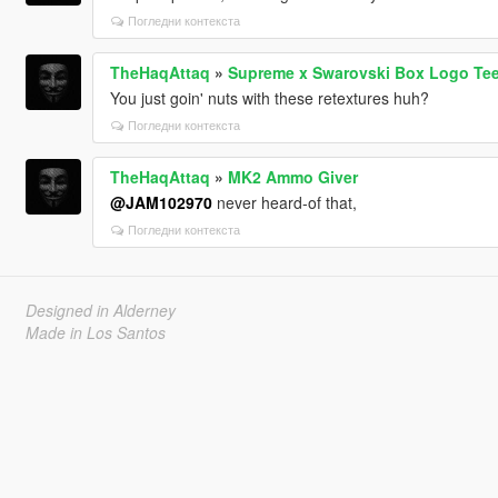
Погледни контекста
TheHaqAttaq
»
Supreme x Swarovski Box Logo Tee
You just goin' nuts with these retextures huh?
Погледни контекста
TheHaqAttaq
»
MK2 Ammo Giver
@JAM102970
never heard-of that,
Погледни контекста
Designed in Alderney
Made in Los Santos