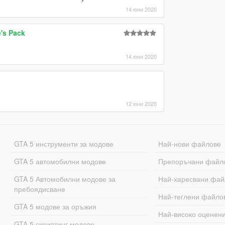
14 юни 2020
's Pack
14 юни 2020
12 юни 2020
GTA 5 инструменти за модове
Най-нови файлове
GTA 5 автомобилни модове
Препоръчани файл
GTA 5 Автомобилни модове за
Най-харесвани фай
пребоядисване
Най-теглени файло
GTA 5 модове за оръжия
Най-високо оценен
GTA 5 скриптинг модове