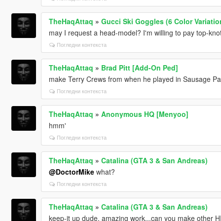
TheHaqAttaq
»
Gucci Ski Goggles (6 Color Variatio
may I request a head-model? I'm willing to pay top-kno
Погледни контекста
TheHaqAttaq
»
Brad Pitt [Add-On Ped]
make Terry Crews from when he played in Sausage Par
Погледни контекста
TheHaqAttaq
»
Anonymous HQ [Menyoo]
hmm'
Погледни контекста
TheHaqAttaq
»
Catalina (GTA 3 & San Andreas)
@DoctorMike
what?
Погледни контекста
TheHaqAttaq
»
Catalina (GTA 3 & San Andreas)
keep-it up dude, amazing work...can you make other H