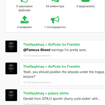
3 харесвани
54 коментара
0 видеоклипа
файлове
0 качвания
1 последовател
TheHaqAttaq
»
AirPods for Franklin
@Famous Sheed
earrings I'm pretty sure,
Погледни контекста
TheHaqAttaq
»
AirPods for Franklin
Yeah, you should position the airpods under the tragus
texture?
Погледни контекста
TheHaqAttaq
»
palace shirts
Gerald from GTA;O sportin' jherry curls lookin' ahh...
Погледни контекста