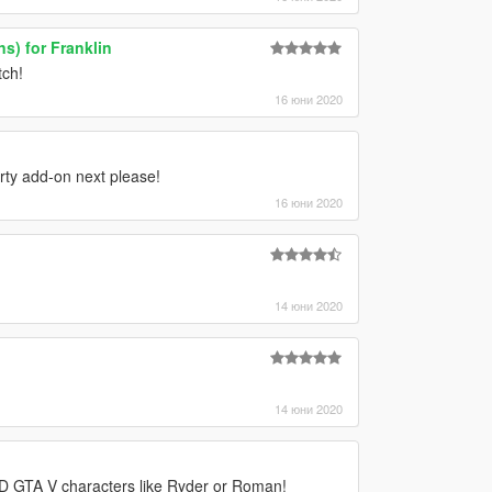
ns) for Franklin
tch!
16 юни 2020
ty add-on next please!
16 юни 2020
14 юни 2020
14 юни 2020
D GTA V characters like Ryder or Roman!