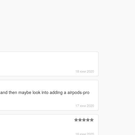
18 юни 2020
 and then maybe look into adding a airpods-pro
17 юни 2020
16 юни 2020