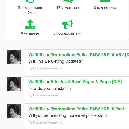
514 харесвани
17 коментара
0 видеоклипа
файлове
0 качвания
0 последователи
Waffffffle
»
Metropolitan Police BMW X5 F15 ARV [O
Will This Be Getting Updated?
Погледни контекста
Waffffffle
»
British UK Road Signs & Props [OIV]
How do you uninstall it?
Погледни контекста
Waffffffle
»
Metropolitan Police BMW X5 F15 Pack
Will you be releasing more met police stuff?
Погледни контекста