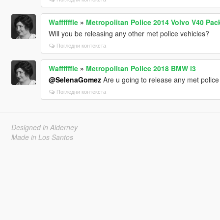
Waffffffle
»
Metropolitan Police 2014 Volvo V40 Pac
Will you be releasing any other met police vehicles?
Погледни контекста
Waffffffle
»
Metropolitan Police 2018 BMW i3
@SelenaGomez
Are u going to release any met polic
Погледни контекста
Designed in Alderney
Made in Los Santos