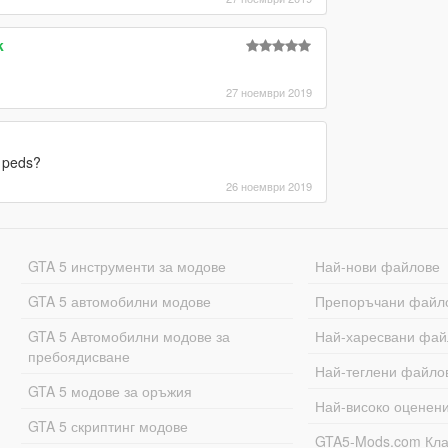
k
27 ноември 2019
e peds?
26 ноември 2019
GTA 5 инструменти за модове
Най-нови файлове
GTA 5 автомобилни модове
Препоръчани файл
GTA 5 Автомобилни модове за
Най-харесвани фай
пребоядисване
Най-теглени файло
GTA 5 модове за оръжия
Най-високо оценен
GTA 5 скриптинг модове
GTA5-Mods.com Кл