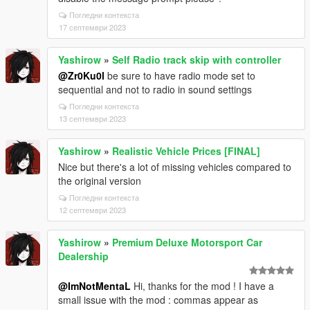
Погледни контекста
17 септември 2023
Yashirow
»
Self Radio track skip with controller
@Zr0Ku0l
be sure to have radio mode set to
sequential and not to radio in sound settings
Погледни контекста
13 септември 2023
Yashirow
»
Realistic Vehicle Prices [FINAL]
Nice but there's a lot of missing vehicles compared to
the original version
Погледни контекста
12 септември 2023
Yashirow
»
Premium Deluxe Motorsport Car
Dealership
@ImNotMentaL
Hi, thanks for the mod ! I have a
small issue with the mod : commas appear as