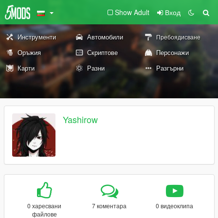
Show Adult
Вход
Инструменти
Автомобили
Пребоядисване
Оръжия
Скриптове
Персонажи
Карти
Разни
Разгърни
Yashirow
0 харесвани
7 коментара
0 видеоклипа
файлове