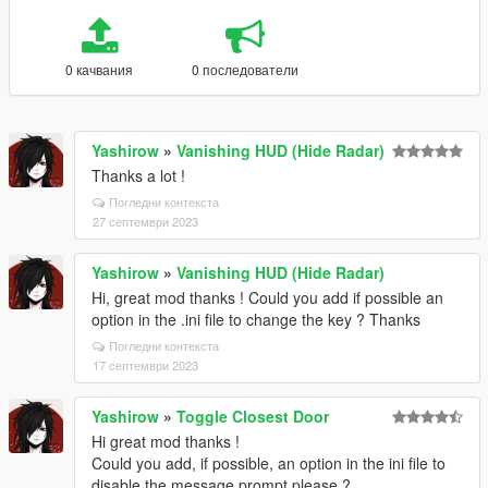
0 качвания
0 последователи
Yashirow
»
Vanishing HUD (Hide Radar)
Thanks a lot !
Погледни контекста
27 септември 2023
Yashirow
»
Vanishing HUD (Hide Radar)
Hi, great mod thanks ! Could you add if possible an
option in the .ini file to change the key ? Thanks
Погледни контекста
17 септември 2023
Yashirow
»
Toggle Closest Door
Hi great mod thanks !
Could you add, if possible, an option in the ini file to
disable the message prompt please ?