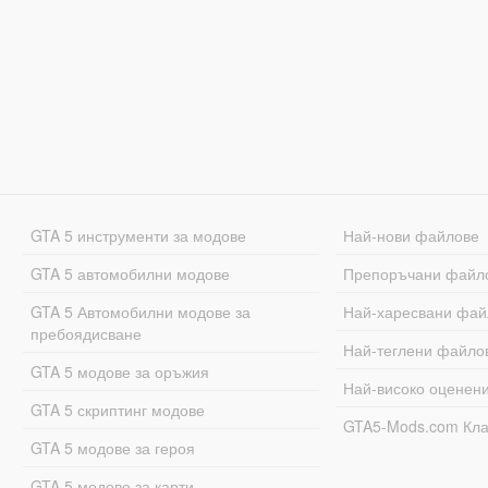
GTA 5 инструменти за модове
Най-нови файлове
GTA 5 автомобилни модове
Препоръчани файл
GTA 5 Автомобилни модове за
Най-харесвани фай
пребоядисване
Най-теглени файло
GTA 5 модове за оръжия
Най-високо оценен
GTA 5 скриптинг модове
GTA5-Mods.com Кл
GTA 5 модове за героя
GTA 5 модове за карти