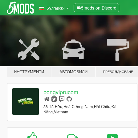
5mods on Discord
Български
ИНСТРУМЕНТИ
АВТОМОБИЛИ
ПРЕБОЯДИСВАНЕ
bongviprucom
36 Tố Hữu,Hoà Cường Nam,Hải Châu,Đà
Nẵng,Vietnam