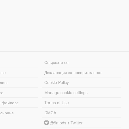
Свържете се
ове
Декларация за поверителност
лове
Cookie Policy
ве
Manage cookie settings
и файлове
Terms of Use
асиране
DMCA
@5mods в Twitter