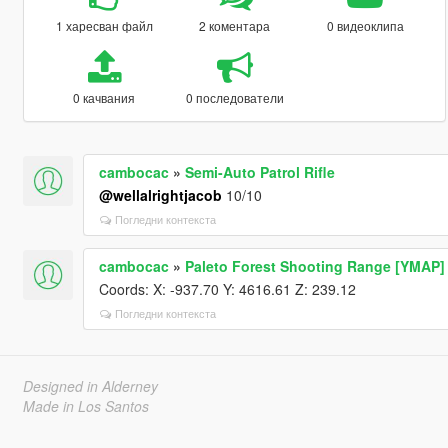
1 харесван файл
2 коментара
0 видеоклипа
0 качвания
0 последователи
cambocac
»
Semi-Auto Patrol Rifle
@wellalrightjacob
10/10
Погледни контекста
cambocac
»
Paleto Forest Shooting Range [YMAP]
Coords: X: -937.70 Y: 4616.61 Z: 239.12
Погледни контекста
Designed in Alderney
Made in Los Santos