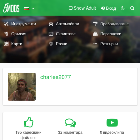
Show Adult
Вход
Инструменти
Автомобили
Пребоядисване
Оръжия
Скриптове
Персонажи
Карти
Разни
Разгърни
charles2077
195 харесвани
32 коментара
0 видеоклипа
файлове