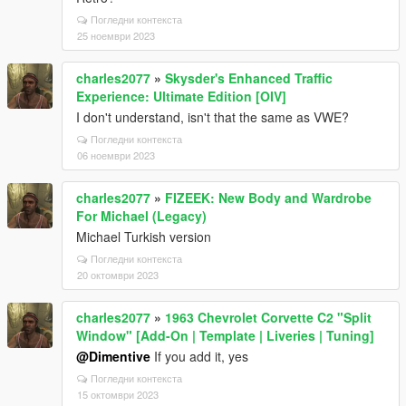
Погледни контекста
25 ноември 2023
charles2077
»
Skysder's Enhanced Traffic
Experience: Ultimate Edition [OIV]
I don't understand, isn't that the same as VWE?
Погледни контекста
06 ноември 2023
charles2077
»
FIZEEK: New Body and Wardrobe
For Michael (Legacy)
Michael Turkish version
Погледни контекста
20 октомври 2023
charles2077
»
1963 Chevrolet Corvette C2 "Split
Window" [Add-On | Template | Liveries | Tuning]
@Dimentive
If you add it, yes
Погледни контекста
15 октомври 2023