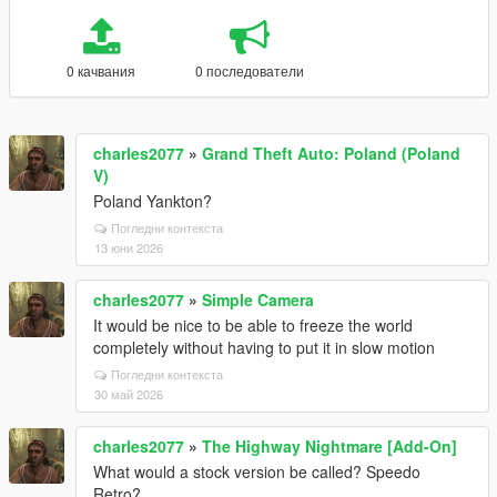
0 качвания
0 последователи
charles2077
»
Grand Theft Auto: Poland (Poland
V)
Poland Yankton?
Погледни контекста
13 юни 2026
charles2077
»
Simple Camera
It would be nice to be able to freeze the world
completely without having to put it in slow motion
Погледни контекста
30 май 2026
charles2077
»
The Highway Nightmare [Add-On]
What would a stock version be called? Speedo
Retro?