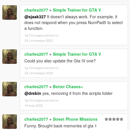
charles2077
»
Simple Trainer for GTA V
@sjaak327
It doesn't always work. For example, it
does not respond when you press NumPad5 to select
a function.
Погледни контекста
24 септември 2023
charles2077
»
Simple Trainer for GTA V
Could you also update the Gta IV one?
Погледни контекста
23 септември 2023
charles2077
»
Better Chases+
@drebin
yes, removing it from the scripts folder
Погледни контекста
19 юли 2023
charles2077
»
Street Phone Missions
Funny. Brought back memories of gta 1