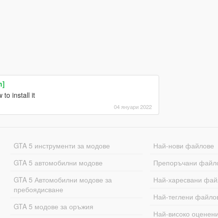
n]
o install it
04 януари 2022
GTA 5 инструменти за модове
Най-нови файлове
GTA 5 автомобилни модове
Препоръчани файл
GTA 5 Автомобилни модове за
Най-харесвани фай
пребоядисване
Най-теглени файло
GTA 5 модове за оръжия
Най-високо оценен