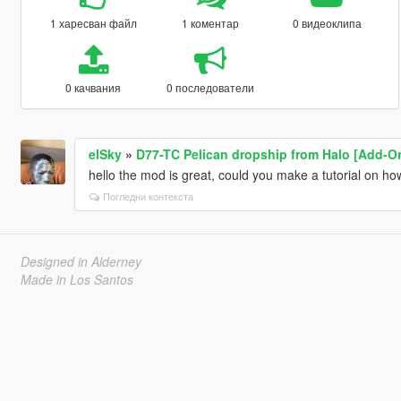
1 харесван файл
1 коментар
0 видеоклипа
0 качвания
0 последователи
elSky
»
D77-TC Pelican dropship from Halo [Add-O
hello the mod is great, could you make a tutorial on how t
Погледни контекста
Designed in Alderney
Made in Los Santos