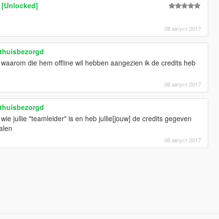
 [Unlocked]
08 август 2017
thuisbezorgd
waarom die hem offline wil hebben aangezien ik de credits heb
08 август 2017
thuisbezorgd
ie jullie "teamleider" is en heb jullie[jouw] de credits gegeven
alen
08 август 2017