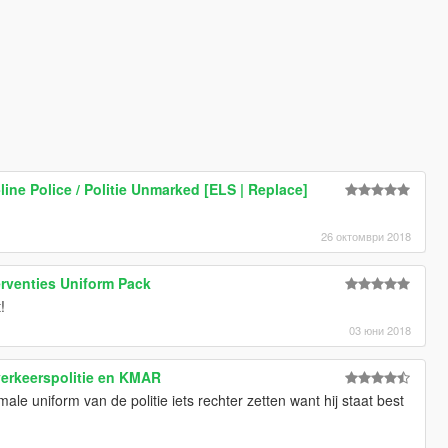
ine Police / Politie Unmarked [ELS | Replace]
26 октомври 2018
erventies Uniform Pack
!
03 юни 2018
erkeerspolitie en KMAR
ale uniform van de politie iets rechter zetten want hij staat best