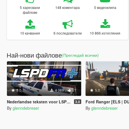
5 харесвани
148 коментара
0 видеоклипа
файлове
10 качвания
6 последователи
10 866 изтегляния
Най-нови файлове
(Прегледай всички)
5.0
4 069
21
5.0
Nederlandse teksten voor LSPDFR+ (Dutch)
Ford Ranger [ELS | D
3.0
By
glenndebreser
By
glenndebreser