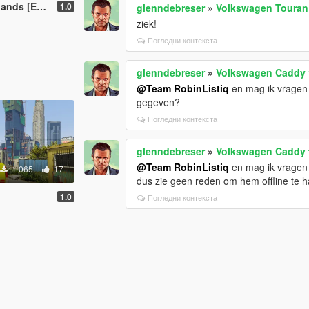
S] [dutch]
1.0
glenndebreser
»
Volkswagen Touran
ziek!
Погледни контекста
glenndebreser
»
Volkswagen Caddy 
@Team RobinListiq
en mag ik vragen 
gegeven?
Погледни контекста
glenndebreser
»
Volkswagen Caddy 
@Team RobinListiq
en mag ik vragen w
1 065
17
dus zie geen reden om hem offline te h
1.0
Погледни контекста