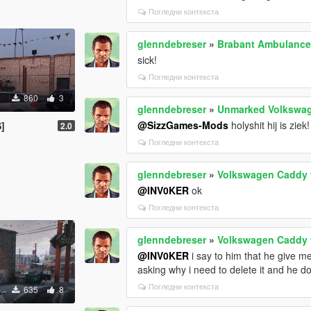
Погледни контекста
glenndebreser
»
Brabant Ambulance
sick!
Погледни контекста
860
3
glenndebreser
»
Unmarked Volkswage
@SizzGames-Mods
holyshit hij is ziek!
]
2.0
Погледни контекста
glenndebreser
»
Volkswagen Caddy 
@INV0KER
ok
Погледни контекста
glenndebreser
»
Volkswagen Caddy 
@INV0KER
i say to him that he give me
asking why i need to delete it and he d
Погледни контекста
635
8