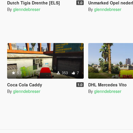
Dutch Tigis Drenthe [ELS]
Unmarked Opel nederlands [EL
1.0
By
glenndebreser
By
glenndebreser
5.0
353
7
Coca Cola Caddy
DHL Mercedes Vito
1.0
By
glenndebreser
By
glenndebreser