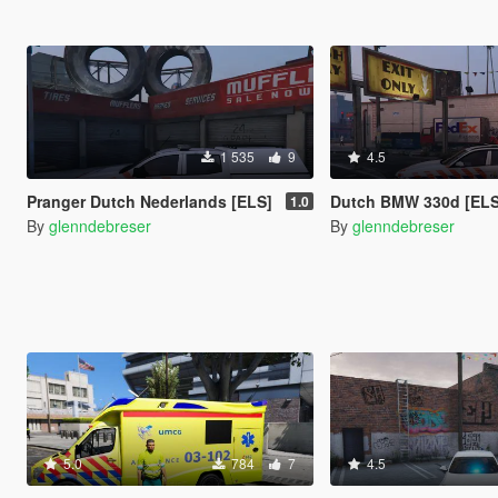
1 535
9
4.5
Pranger Dutch Nederlands [ELS]
Dutch BMW 330d [ELS
1.0
By
glenndebreser
By
glenndebreser
5.0
784
7
4.5