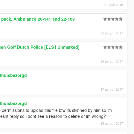
31 май 2018
 pack, Ambulance 20-141 and 22-109
22 август 2017
n Golf Dutch Police [ELS I Unmarked]
22 август 2017
thuisbezorgd
17 август 2017
thuisbezorgd
 permissions to upload this file btw its skinned by him so im
oesnt reply so i dont see a reason to delete or im wrong?
16 август 2017