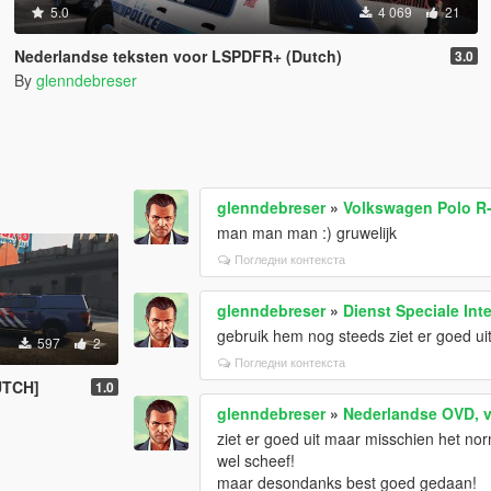
5.0
4 069
21
Nederlandse teksten voor LSPDFR+ (Dutch)
3.0
By
glenndebreser
glenndebreser
»
Volkswagen Polo R-l
man man man :) gruwelijk
Погледни контекста
glenndebreser
»
Dienst Speciale Int
gebruik hem nog steeds ziet er goed uit
597
2
Погледни контекста
UTCH]
1.0
glenndebreser
»
Nederlandse OVD, v
ziet er goed uit maar misschien het norm
wel scheef!
maar desondanks best goed gedaan!