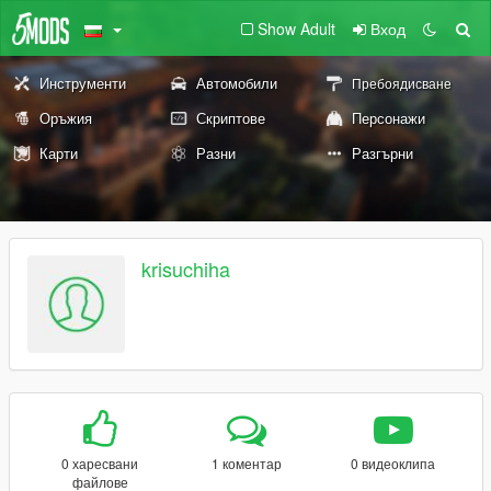
Show Adult
Вход
Инструменти
Автомобили
Пребоядисване
Оръжия
Скриптове
Персонажи
Карти
Разни
Разгърни
krisuchiha
0 харесвани
1 коментар
0 видеоклипа
файлове