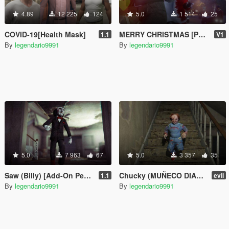
4.89
12 225
124
5.0
1 514
25
COVID-19[Health Mask]
MERRY CHRISTMAS [Papá Noel] SANTA CLAUS
1.1
V1
By
legendario9991
By
legendario9991
5.0
7 963
67
5.0
3 357
35
Saw (Billy) [Add-On Ped / Replace]
Chucky (MUÑECO DIABÓLICO) [halloween]
1.1
evil
By
legendario9991
By
legendario9991