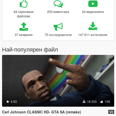
84 харесвани
203 коментара
24 видеоклипа
файлове
37 качвания
75 последователи
147 611 изтегляния
Най-популярен файл
4.93
18 230
158
Carl Johnson CLASSIC HD- GTA SA (remake)
V2