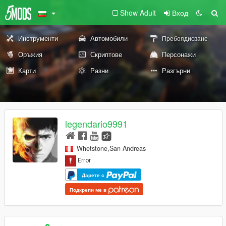
Show Adult
Вход
Инструменти
Автомобили
Пребоядисване
Оръжия
Скриптове
Персонажи
Карти
Разни
Разгърни
legendario9991
Whetstone,San Andreas
Дарете с
Подкрепи ме в