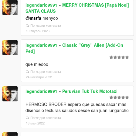
legendario9991
»
MERRY CHRISTMAS [Papá Noel]
SANTA CLAUS
@mstfa
menyoo
Погледни контекста
10 януари 2023
legendario9991
»
Classic "Grey" Alien [Add-On
Ped]
que miedoo
Погледни контекста
24 ноември 2022
legendario9991
»
Peruvian Tuk Tuk Mototaxi
HERMOSO BRODER espero que puedas sacar mas
diseños o texturas saludos desde san juan lurigancho
Погледни контекста
18 май 2022