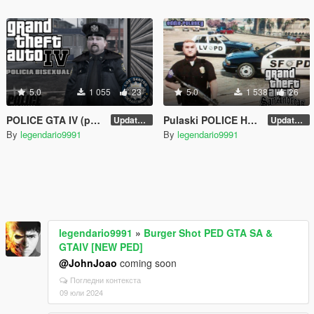
5.0
1 055
23
5.0
1 538
26
POLICE GTA IV (policia bisexual)
Pulaski POLICE HD (GTA SA)
Update V1
Update V1
By
legendario9991
By
legendario9991
legendario9991
»
Burger Shot PED GTA SA &
GTAIV [NEW PED]
@JohnJoao
coming soon
Погледни контекста
09 юли 2024