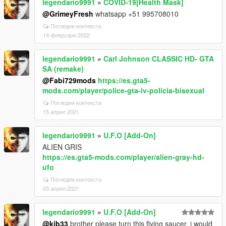
legendario9991
»
COVID-19[Health Mask]
@GrimeyFresh
whatsapp +51 995708010
Погледни контекста
14 февруари 2022
legendario9991
»
Carl Johnson CLASSIC HD- GTA
SA (remake)
@Fabi729mods
https://es.gta5-
mods.com/player/police-gta-iv-policia-bisexual
Погледни контекста
15 април 2021
legendario9991
»
U.F.O [Add-On]
ALIEN GRIS
https://es.gta5-mods.com/player/alien-gray-hd-
ufo
Погледни контекста
03 април 2021
legendario9991
»
U.F.O [Add-On]
@kjb33
brother please turn this flying saucer, i would