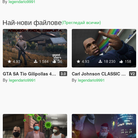
By
legendario9991
Най-нови файлове
(Прегледай всички)
4.93
1 584
36
4.93
18 230
158
GTA SA Tio Gilipollas 4k oficial (benny)
Carl Johnson CLASSIC HD- GTA SA (remake)
3.0
V2
By
legendario9991
By
legendario9991