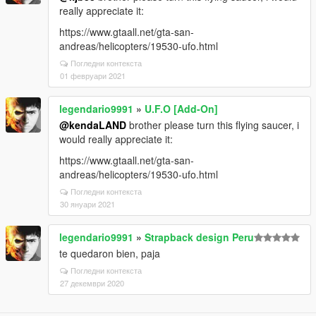
really appreciate it:
https://www.gtaall.net/gta-san-
andreas/helicopters/19530-ufo.html
Погледни контекста
01 февруари 2021
legendario9991
»
U.F.O [Add-On]
@kendaLAND
brother please turn this flying saucer, i
would really appreciate it:
https://www.gtaall.net/gta-san-
andreas/helicopters/19530-ufo.html
Погледни контекста
30 януари 2021
legendario9991
»
Strapback design Peru
te quedaron bien, paja
Погледни контекста
27 декември 2020