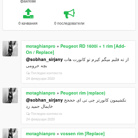
файлове
0 качвания
0 последователи
motaghianpro
»
Peugeot RD 1600i + 1 rim [Add-
On / Replace]
@sobhan_sirjany
از ته قلبم میگم کیرم تو کانورت هات
بچه حرومی
Погледни контекста
24 февруари 2020
motaghianpro
»
Peugeot rim (replace)
@sobhan_sirjany
نکشیمون کانورتر جی تی ای خخخخ
خایمال حمید زد
Погледни контекста
24 февруари 2020
motaghianpro
»
vossen rim [Replace]