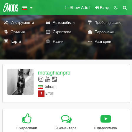
Show Adult
Вход
Инструменти
Автомобили
Пребоядисване
Оръжия
Скриптове
Персонажи
Карти
Разни
Разгърни
motaghianpro
tehran
0 харесвани
9 коментара
0 видеоклипа