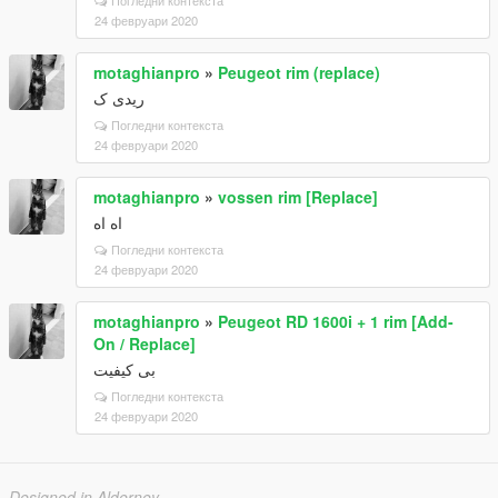
Погледни контекста
24 февруари 2020
motaghianpro
»
Peugeot rim (replace)
ریدی ک
Погледни контекста
24 февруари 2020
motaghianpro
»
vossen rim [Replace]
اه اه
Погледни контекста
24 февруари 2020
motaghianpro
»
Peugeot RD 1600i + 1 rim [Add-
On / Replace]
بی کیفیت
Погледни контекста
24 февруари 2020
Designed in Alderney