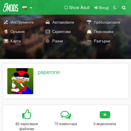
Show Adult
Вход
Инструменти
Автомобили
Пребоядисване
Оръжия
Скриптове
Персонажи
Карти
Разни
Разгърни
paperone
82 харесвани
70 коментара
0 видеоклипа
файлове