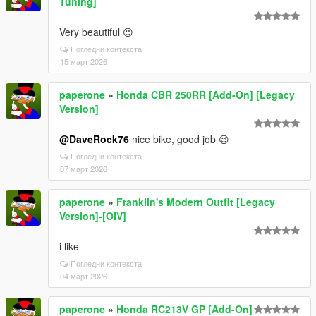
Tuning]
Very beautiful 😉
Погледни контекста
15 март 2026
paperone
»
Honda CBR 250RR [Add-On] [Legacy
Version]
@DaveRock76
nice bike, good job 😉
Погледни контекста
07 март 2026
paperone
»
Franklin's Modern Outfit [Legacy
Version]-[OIV]
i like
Погледни контекста
04 март 2026
paperone
»
Honda RC213V GP [Add-On]