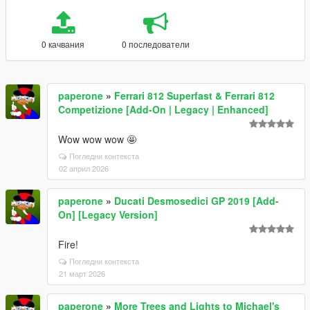
0 качвания
0 последователи
paperone
»
Ferrari 812 Superfast & Ferrari 812
Competizione [Add-On | Legacy | Enhanced]
Wow wow wow 🤩
Погледни контекста
02 април 2026
paperone
»
Ducati Desmosedici GP 2019 [Add-
On] [Legacy Version]
Fire!
Погледни контекста
21 март 2026
paperone
»
More Trees and Lights to Michael's