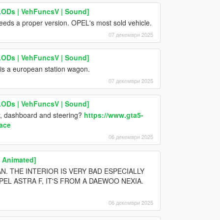
LODs | VehFuncsV | Sound]
needs a proper version. OPEL's most sold vehicle.
07 декември 2025
LODs | VehFuncsV | Sound]
 is a european station wagon.
07 декември 2025
LODs | VehFuncsV | Sound]
ior, dashboard and steering?
https://www.gta5-
ace
06 декември 2025
| Animated]
VAN. THE INTERIOR IS VERY BAD ESPECIALLY
EL ASTRA F, IT'S FROM A DAEWOO NEXIA.
06 декември 2025