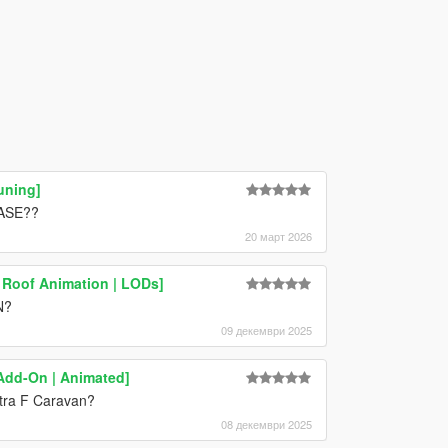
uning]
EASE??
20 март 2026
 Roof Animation | LODs]
N?
09 декември 2025
Add-On | Animated]
tra F Caravan?
08 декември 2025