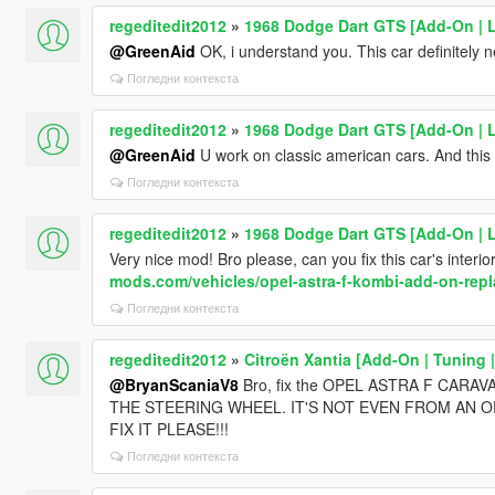
regeditedit2012
»
1968 Dodge Dart GTS [Add-On | 
@GreenAid
OK, i understand you. This car definitely 
Погледни контекста
regeditedit2012
»
1968 Dodge Dart GTS [Add-On | 
@GreenAid
U work on classic american cars. And this
Погледни контекста
regeditedit2012
»
1968 Dodge Dart GTS [Add-On | 
Very nice mod! Bro please, can you fix this car's inter
mods.com/vehicles/opel-astra-f-kombi-add-on-repl
Погледни контекста
regeditedit2012
»
Citroën Xantia [Add-On | Tuning 
@BryanScaniaV8
Bro, fix the OPEL ASTRA F CARA
THE STEERING WHEEL. IT'S NOT EVEN FROM AN OP
FIX IT PLEASE!!!
Погледни контекста