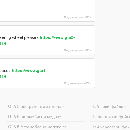
05 декември 2025
teering wheel please?
https://www.gta5-
ace
04 декември 2025
please?
https://www.gta5-
ace
04 декември 2025
GTA 5 инструменти за модове
Най-нови файлове
GTA 5 автомобилни модове
Препоръчани файл
GTA 5 Автомобилни модове за
Най-харесвани фай