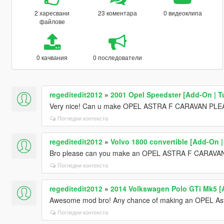
2 харесвани
23 коментара
0 видеоклипа
файлове
0 качвания
0 последователи
regeditedit2012
»
2001 Opel Speedster [Add-On | T
Very nice! Can u make OPEL ASTRA F CARAVAN PL
Погледни контекста
regeditedit2012
»
Volvo 1800 convertible [Add-On |
Bro please can you make an OPEL ASTRA F CARAVA
Погледни контекста
regeditedit2012
»
2014 Volkswagen Polo GTi Mk5 [
Awesome mod bro! Any chance of making an OPEL As
Погледни контекста