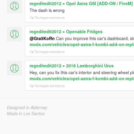
regeditedit2012
»
Opel Astra GSI [ADD-ON / FiveM]
The dash is wrong
Погледни контекста
regeditedit2012
»
Openable Fridges
@Gta5KoRn
Can you improve this car's dashboard, s
mods.com/vehicles/opel-astra-f-kombi-add-on-repl
Погледни контекста
regeditedit2012
»
2018 Lamborghini Urus
Hey, can you fix this car's interior and steering wheel 
mods.com/vehicles/opel-astra-f-kombi-add-on-repl
Погледни контекста
Designed in Alderney
Made in Los Santos