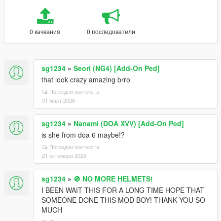
0 качвания
0 последователи
sg1234
»
Seori (NG4) [Add-On Ped]
that look crazy amazing brro
Погледни контекста
31 март 2026
sg1234
»
Nanami (DOA XVV) [Add-On Ped]
is she from doa 6 maybe!?
Погледни контекста
21 октомври 2025
sg1234
»
🚫 NO MORE HELMETS!
I BEEN WAIT THIS FOR A LONG TIME HOPE THAT
SOMEONE DONE THIS MOD BOY! THANK YOU SO
MUCH