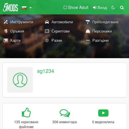
Show Adult
Вход
Инструменти
Автомобили
Пребоядисване
Оръжия
Скриптове
Персонажи
Карти
Разни
Разгърни
sg1234
135 харесвани
306 коментара
0 видеоклипа
файлове