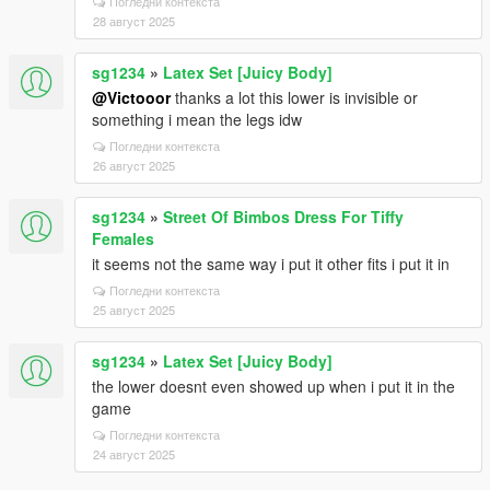
Погледни контекста
28 август 2025
sg1234
»
Latex Set [Juicy Body]
@Victooor
thanks a lot this lower is invisible or
something i mean the legs idw
Погледни контекста
26 август 2025
sg1234
»
Street Of Bimbos Dress For Tiffy
Females
it seems not the same way i put it other fits i put it in
Погледни контекста
25 август 2025
sg1234
»
Latex Set [Juicy Body]
the lower doesnt even showed up when i put it in the
game
Погледни контекста
24 август 2025