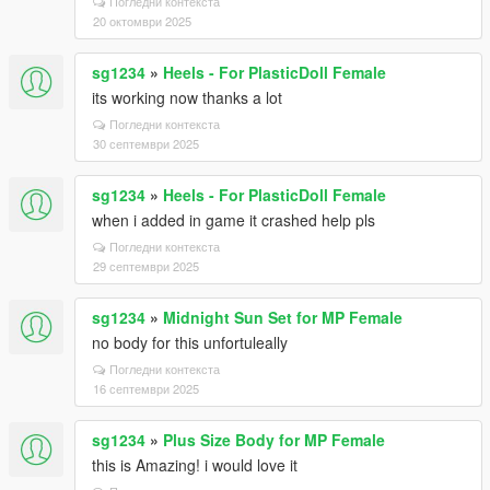
Погледни контекста
20 октомври 2025
sg1234
»
Heels - For PlasticDoll Female
its working now thanks a lot
Погледни контекста
30 септември 2025
sg1234
»
Heels - For PlasticDoll Female
when i added in game it crashed help pls
Погледни контекста
29 септември 2025
sg1234
»
Midnight Sun Set for MP Female
no body for this unfortuleally
Погледни контекста
16 септември 2025
sg1234
»
Plus Size Body for MP Female
this is Amazing! i would love it