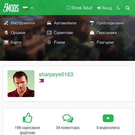
Show Adult
Вход
Инструменти
Автомобили
Пребоядисване
Оръжия
Скриптове
Персонажи
Карти
Разни
Разгърни
sharpeye0163
198 харесвани
39 коментара
0 видеоклипа
файлове