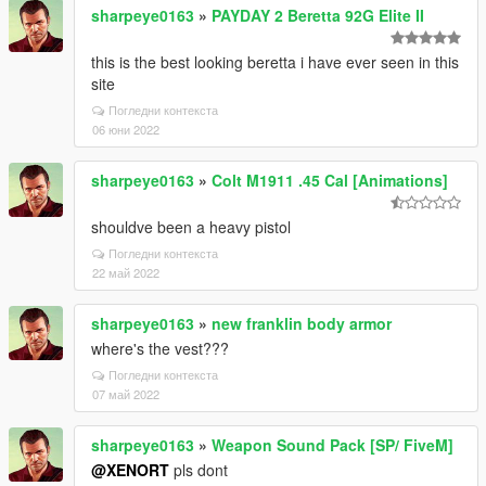
sharpeye0163
»
PAYDAY 2 Beretta 92G Elite II
this is the best looking beretta i have ever seen in this
site
Погледни контекста
06 юни 2022
sharpeye0163
»
Colt M1911 .45 Cal [Animations]
shouldve been a heavy pistol
Погледни контекста
22 май 2022
sharpeye0163
»
new franklin body armor
where's the vest???
Погледни контекста
07 май 2022
sharpeye0163
»
Weapon Sound Pack [SP/ FiveM]
@XENORT
pls dont