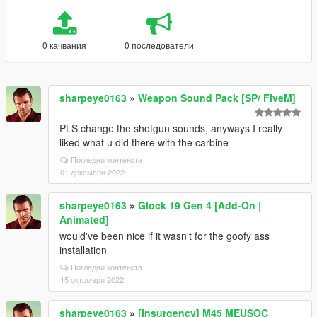
0 качвания
0 последователи
sharpeye0163
»
Weapon Sound Pack [SP/ FiveM]
PLS change the shotgun sounds, anyways I really
liked what u did there with the carbine
Погледни контекста
01 декември 2022
sharpeye0163
»
Glock 19 Gen 4 [Add-On |
Animated]
would've been nice if it wasn't for the goofy ass
installation
Погледни контекста
15 октомври 2022
sharpeye0163
»
[Insurgency] M45 MEUSOC