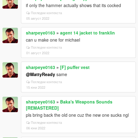
if only the hammer actually shows that its cocked
Погледни контекста
05 август 2022
sharpeye0163
»
agent 14 jacket to franklin
can u make one for michael
Погледни контекста
01 август 2022
sharpeye0163
»
[F] puffer vest
@MattyReady
same
Погледни контекста
15 юни 2022
sharpeye0163
»
Baka's Weapons Sounds
[REMASTERED]
pls bring back the old one cuz the new one sucks ngl
Погледни контекста
06 юни 2022