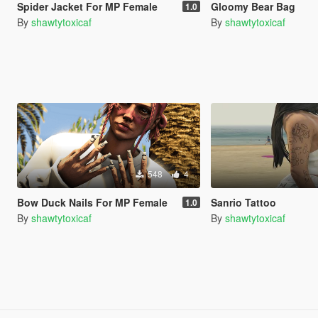
Spider Jacket For MP Female
Gloomy Bear Bag
1.0
By
shawtytoxicaf
By
shawtytoxicaf
548
4
Bow Duck Nails For MP Female
Sanrio Tattoo
1.0
By
shawtytoxicaf
By
shawtytoxicaf