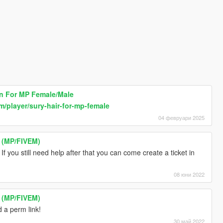
n For MP Female/Male
/player/sury-hair-for-mp-female
04 февруари 2025
1 (MP/FIVEM)
If you still need help after that you can come create a ticket in
08 юни 2022
1 (MP/FIVEM)
id a perm link!
30 май 2022