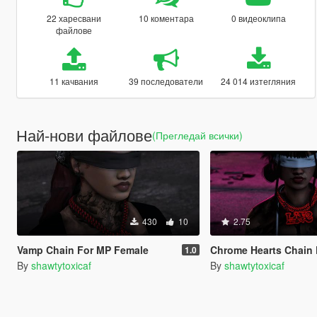
22 харесвани
10 коментара
0 видеоклипа
файлове
11 качвания
39 последователи
24 014 изтегляния
Най-нови файлове
(Прегледай всички)
430
10
2.75
Vamp Chain For MP Female
Chrome Hearts Chain For MP F
1.0
By
shawtytoxicaf
By
shawtytoxicaf