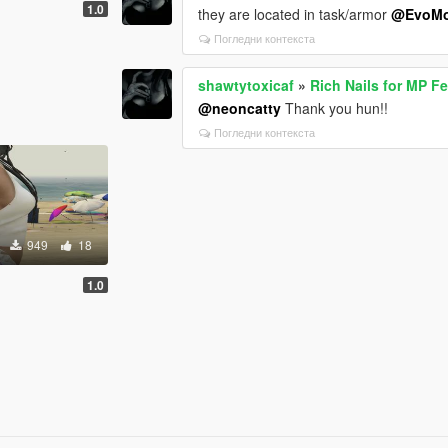
1.0
they are located in task/armor
@EvoM
Погледни контекста
shawtytoxicaf
»
Rich Nails for MP F
@neoncatty
Thank you hun!!
Погледни контекста
949
18
1.0