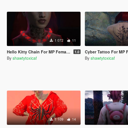
1 072
11
Hello Kitty Chain For MP Female/Male
Cyber Tattoo For MP Fe
1.0
By
shawtytoxicaf
By
shawtytoxicaf
1 109
14