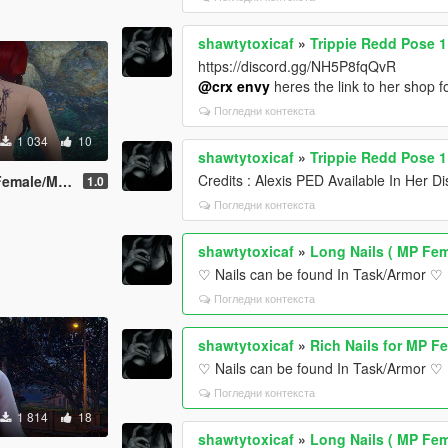
shawtytoxicaf
»
Trippie Redd Pose 
https://discord.gg/NH5P8fqQvR
@crx envy
heres the link to her shop f
Погледни контекста
1 034
10
shawtytoxicaf
»
Trippie Redd Pose 
Credits : Alexis PED Available In Her
male/Male
1.0
Погледни контекста
shawtytoxicaf
»
Long Nails ( MP Fem
♡ Nails can be found In Task/Armor ♡
Погледни контекста
shawtytoxicaf
»
Rich Nails for MP F
♡ Nails can be found In Task/Armor ♡
Погледни контекста
1 814
18
shawtytoxicaf
»
Long Nails ( MP Fem