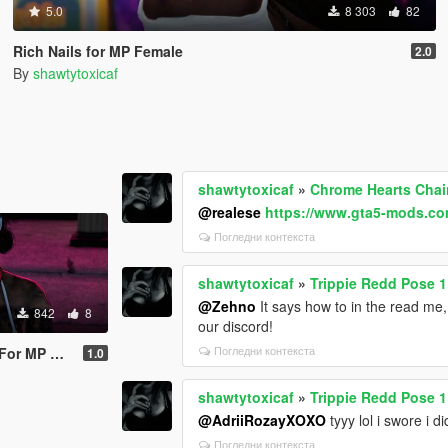
5.0
8 303
82
Rich Nails for MP Female
2.0
By
shawtytoxicaf
shawtytoxicaf
»
Chrome Hearts Chai
@realese
https://www.gta5-mods.com
Погледни контекста
shawtytoxicaf
»
Trippie Redd Pose 
@Zehno
It says how to in the read me, 
842
8
our discord!
Погледни контекста
emale/Male
1.0
shawtytoxicaf
»
Trippie Redd Pose 
@AdriiRozayXOXO
tyyy lol i swore i d
Погледни контекста