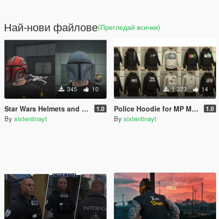
Най-нови файлове
(Прегледай всички)
345
10
1 323
14
Star Wars Helmets and Toys Pack for MP Male
Police Hoodie for MP Male
1.0
1.0
By
sixtentinayt
By
sixtentinayt