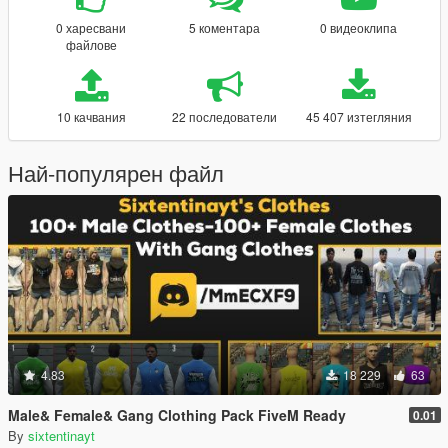
0 харесвани
5 коментара
0 видеоклипа
файлове
10 качвания
22 последователи
45 407 изтегляния
Най-популярен файл
4.83
18 229
63
Male& Female& Gang Clothing Pack FiveM Ready
0.01
By
sixtentinayt