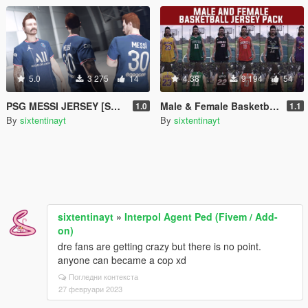
5.0
3 275
14
4.38
9 194
54
PSG MESSI JERSEY [SP / FiveM]
Male & Female Basketball Jersey Pack
1.0
1.1
By
sixtentinayt
By
sixtentinayt
sixtentinayt
»
Interpol Agent Ped (Fivem / Add-
on)
dre fans are getting crazy but there is no point.
anyone can became a cop xd
Погледни контекста
27 февруари 2023