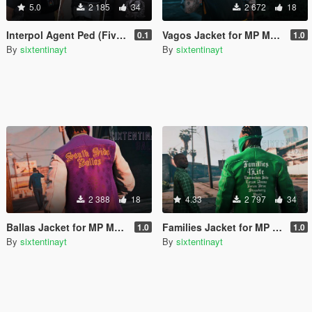
5.0
2 185
34
2 672
18
Interpol Agent Ped (Fivem / Add-on)
Vagos Jacket for MP Male (3/6)
0.1
1.0
By
sixtentinayt
By
sixtentinayt
2 388
18
4.33
2 797
34
Ballas Jacket for MP Male (2/6)
Families Jacket for MP Male (1/6)
1.0
1.0
By
sixtentinayt
By
sixtentinayt