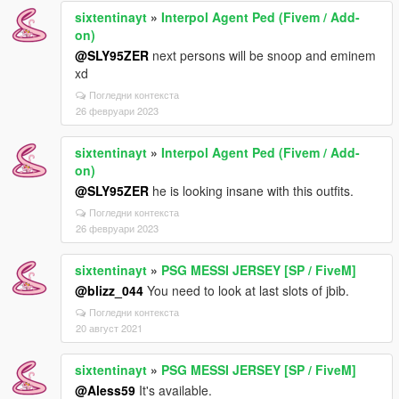
sixtentinayt
»
Interpol Agent Ped (Fivem / Add-
on)
@SLY95ZER
next persons will be snoop and eminem
xd
Погледни контекста
26 февруари 2023
sixtentinayt
»
Interpol Agent Ped (Fivem / Add-
on)
@SLY95ZER
he is looking insane with this outfits.
Погледни контекста
26 февруари 2023
sixtentinayt
»
PSG MESSI JERSEY [SP / FiveM]
@blizz_044
You need to look at last slots of jbib.
Погледни контекста
20 август 2021
sixtentinayt
»
PSG MESSI JERSEY [SP / FiveM]
@Aless59
It's available.