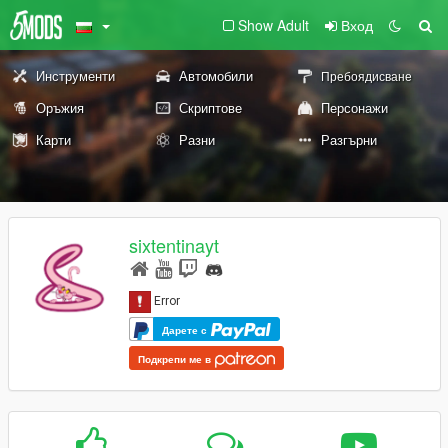
Show Adult
Вход
Инструменти
Автомобили
Пребоядисване
Оръжия
Скриптове
Персонажи
Карти
Разни
Разгърни
sixtentinayt
Дарете с
Подкрепи ме в